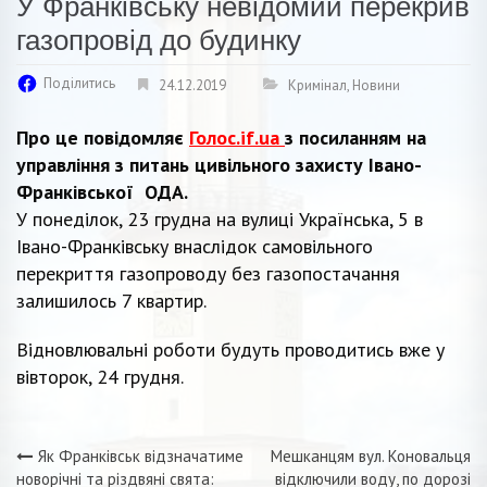
У Франківську невідомий перекрив
газопровід до будинку
Поділитись
24.12.2019
Кримінал
,
Новини
Про це повідомляє
Голос.if.ua
з посиланням на
управління з питань цивільного захисту Івано-
Франківської ОДА.
У понеділок, 23 грудна на вулиці Українська, 5 в
Івано-Франківську внаслідок самовільного
перекриття газопроводу без газопостачання
залишилось 7 квартир.
Відновлювальні роботи будуть проводитись вже у
вівторок, 24 грудня.
Як Франківськ відзначатиме
Мешканцям вул. Коновальця
Навігація
новорічні та різдвяні свята:
відключили воду, по дорозі