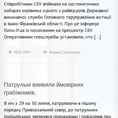
Співробітники СБУ впіймали на систематичних
хабарях керівника одного з райвідділів Державної
виконавчої служби Головного теруправління юстиції
в Івано-Франківській області. Про це інформує
Голос.if.uа із посиланням на пресцентр СБУ.
Оперативники спецслужбы установили, что […]
30.07.2019
Новини
,
Суспільство
Патрульні виявили ймовірних
грабіжників.
В ніч з 29 на 30 липня, патрулюючи в пішому
порядку Привокзальний сквер, до патрульних
поліцейських звернувся громадянин і повідомив про