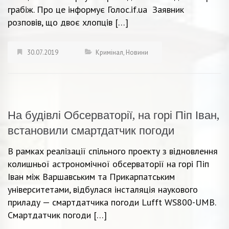
грабіж. Про це інформує Голос.if.uа Заявник
розповів, що двоє хлопців […]
30.07.2019
Кримінал
,
Новини
На будівлі Обсерваторії, на горі Піп Іван,
встановили смартдатчик погоди
В рамках реалізації спільного проекту з відновлення
колишньої астрономічної обсерваторії на горі Піп
Іван між Варшавським та Прикарпатським
університетами, відбулася інсталяція наукового
приладу — смартдатчика погоди Lufft WS800-UMB.
Смартдатчик погоди […]