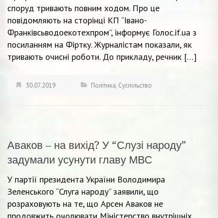
споруд тривають повним ходом. Про це
повідомляють на сторінці КП “Івано-
Франківсьводоекотехпром”, інформує Голос.if.uа з
посиланням на Фіртку. Журналістам показали, як
тривають очисні роботи. До прикладу, речник […]
30.07.2019
Політика
,
Суспільство
Аваков – на вихід? У “Слузі народу”
задумали усунути главу МВС
У партії президента України Володимира
Зеленського “Слуга народу” заявили, що
розраховують на те, що Арсен Аваков не
продовжить очолювати Міністерство внутрішніх