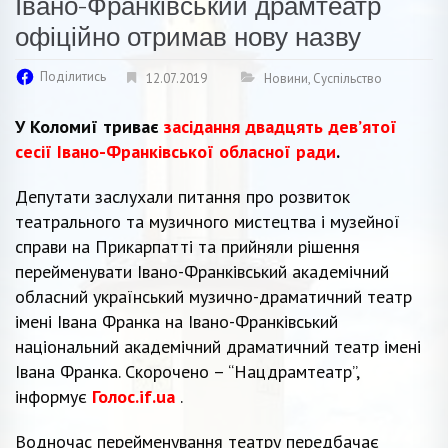
Івано-Франківський драмтеатр
офіційно отримав нову назву
Поділитись
12.07.2019
Новини
,
Суспільство
У Коломиї триває
засідання двадцять дев’ятої
сесії Івано-Франківської обласної ради
.
Депутати заслухали питання про розвиток
театрального та музичного мистецтва і музейної
справи на Прикарпатті та прийняли рішення
перейменувати Івано-Франківський академічний
обласний український музично-драматичний театр
імені Івана Франка на Івано-Франківський
національний академічний драматичний театр імені
Івана Франка. Скорочено – “Нацдрамтеатр”,
інформує
Голос.if.ua
.
Водночас перейменування театру передбачає