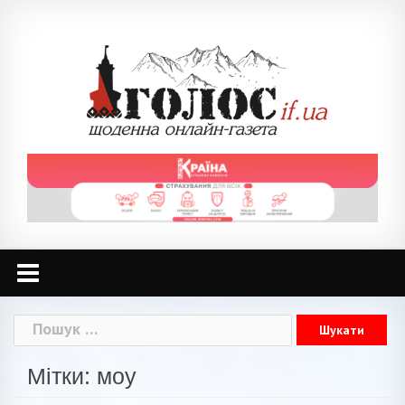
Skip
to
content
Пошук:
Мітки: моу