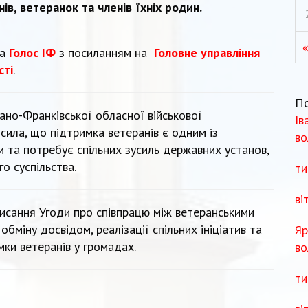
ів, ветеранок та членів їхніх родин.
та
Голос ІФ
з посиланням на
Головне управління
сті
.
П
ано-Франківської обласної військової
Ів
осила, що підтримка ветеранів є одним із
во
и та потребує спільних зусиль державних установ,
о суспільства.
ти
ві
исання Угоди про співпрацю між ветеранськими
бміну досвідом, реалізації спільних ініціатив та
Яр
ки ветеранів у громадах.
во
ти