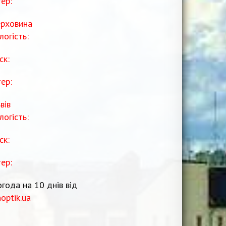
тер:
рховина
логість:
ск:
тер:
вів
логість:
ск:
тер:
года на 10 днів від
noptik.ua