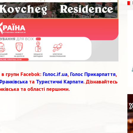
 в групи Facebok:
Голос.if.ua
,
Голос Прикарпаття
,
Франківська
та
Туристичні Карпати
. Дізнавайтесь
нківська та області першими.