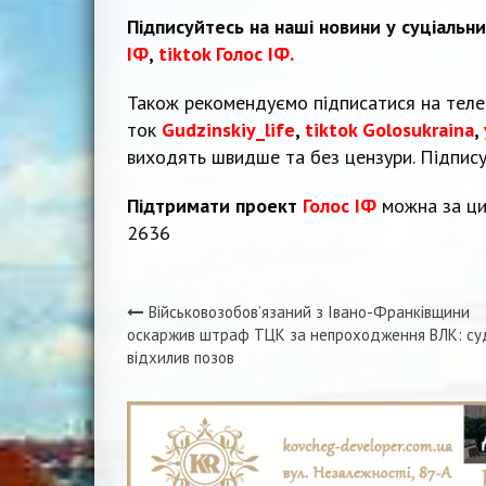
Підписуйтесь на наші новини у суціальн
ІФ
,
tiktok Голос ІФ.
Також рекомендуємо підписатися на тел
ток
Gudzinskiy_life
,
tiktok Golosukraina
,
виходять швидше та без цензури. Підпис
Підтримати проект
Голос ІФ
можна за ци
2636
Військовозобов’язаний з Івано-Франківщини
Навігація
оскаржив штраф ТЦК за непроходження ВЛК: су
відхилив позов
записів