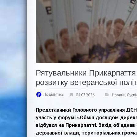
Рятувальники Прикарпаття
розвитку ветеранської полі
Поділитись
04.07.2026
Новини
,
Суспі
Представники Головного управління ДСНС
участь у форумі «Обмін досвідом директ
відбувся на Прикарпатті. Захід об’єднав
державної влади, територіальних громад