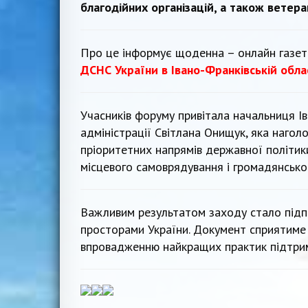
благодійних організацій, а також ветеран
Про це інформує щоденна – онлайн газе
ДСНС України в Івано-Франківській обла
Учасників форуму привітала начальниця Ів
адміністрації Світлана Онищук, яка нагол
пріоритетних напрямів державної політик
місцевого самоврядування і громадянськог
Важливим результатом заходу стало підп
просторами України. Документ сприятиме о
впровадженню найкращих практик підтрим