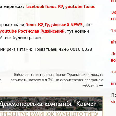
ві
их мережах:
facebook Голос ІФ
,
youtube Голос
Ве
во
еграм-канали
Голос ІФ
,
Гудзінський NEWS
,
тік-
ти
youtube Ростислав Гудзінський
,
тут новини
уйтесь будьмо разом!
ві
ми реквізитами: ПриватБанк 4246 0010 0028
Ль
во
ти
Військові та ветерани з Івано-Франківщини можуть
д
отримати іпотеку під 3%: як скористатися програмою
ві
«єОселя»
По
si