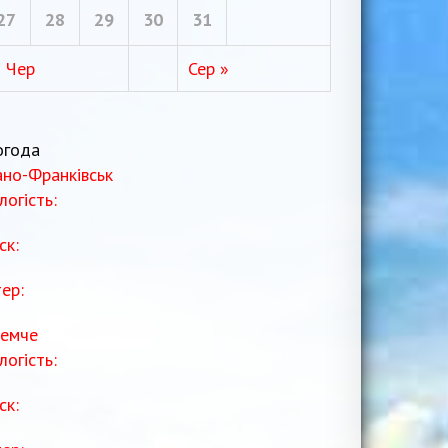
27
28
29
30
31
« Чер
Сер »
огода
ано-Франківськ
логість:
ск:
тер:
емче
логість:
ск: