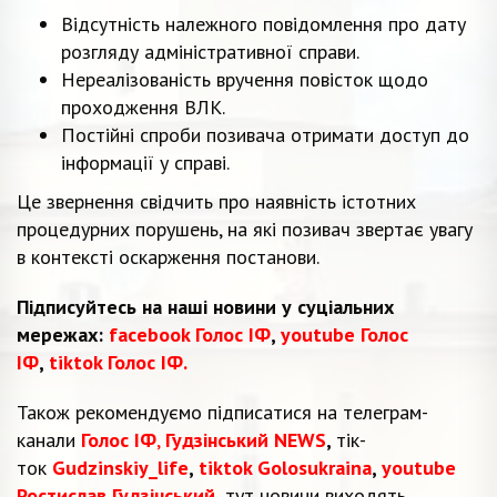
Відсутність належного повідомлення про дату
розгляду адміністративної справи.
Нереалізованість вручення повісток щодо
проходження ВЛК.
Постійні спроби позивача отримати доступ до
інформації у справі.
Це звернення свідчить про наявність істотних
процедурних порушень, на які позивач звертає увагу
в контексті оскарження постанови.
Підписуйтесь на наші новини у суціальних
мережах:
facebook Голос ІФ
,
youtube Голос
ІФ
,
tiktok Голос ІФ.
Також рекомендуємо підписатися на телеграм-
канали
Голос ІФ
,
Гудзінський NEWS
,
тік-
ток
Gudzinskiy_life
,
tiktok Golosukraina
,
youtube
Ростислав Гудзінський
,
тут новини виходять