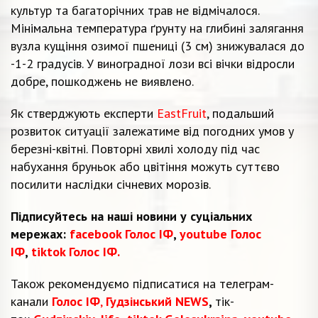
культур та багаторічних трав не відмічалося.
Мінімальна температура ґрунту на глибині залягання
вузла кущіння озимої пшениці (3 см) знижувалася до
-1-2 градусів. У виноградної лози всі вічки відросли
добре, пошкоджень не виявлено.
Як стверджують експерти
EastFruit
, подальший
розвиток ситуації залежатиме від погодних умов у
березні-квітні. Повторні хвилі холоду під час
набухання бруньок або цвітіння можуть суттєво
посилити наслідки січневих морозів.
Підписуйтесь на наші новини у суціальних
мережах:
facebook Голос ІФ
,
youtube Голос
ІФ
,
tiktok Голос ІФ.
Також рекомендуємо підписатися на телеграм-
канали
Голос ІФ
,
Гудзінський NEWS
,
тік-