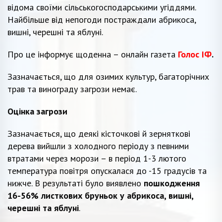
відома своїми сільськогосподарськими угіддями.
Найбільше від непогоди постраждали абрикоса,
вишні, черешні та яблуні.
Про це інформує щоденна – онлайн газета
Голос ІФ
.
Зазначається, що для озимих культур, багаторічних
трав та винограду загрози немає.
Оцінка загрози
Зазначається, що деякі кісточкові й зерняткові
дерева вийшли з холодного періоду з певними
втратами через морози – в період 1-3 лютого
температура повітря опускалася до -15 градусів та
нижче. В результаті було виявлено
пошкодження
16-56% листкових бруньок у абрикоса, вишні,
черешні та яблуні
.