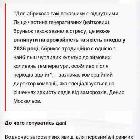
“Для абрикоса такі показники є відчутними.
Якщо частина генеративних (квіткових)
бруньок також зазнала стресу, це
може
вплинути на врожайність та якість плодів у
2026 році
. Абрикос традиційно є однією з
найбільш чутливих культур до зимових
коливань температури, особливо після
періодів відлиг”, – зазначає комерційний
директор компанії, яка спеціалізується на
рішеннях захисту садів від заморозків, Денис
Москальов.
До чого готуватись далі
Водночас загрозливих явищ для перезимівлі озимих