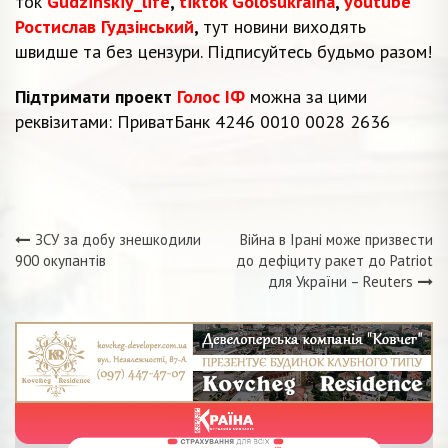
ток
Gudzinskiy_life
,
tiktok Golosukraina
,
youtube
Ростислав Гудзінський
,
тут новини виходять
швидше та без цензури. Підписуйтесь будьмо разом!
Підтримати проект
Голос ІФ
можна за цими
реквізитами: ПриватБанк 4246 0010 0028 2636
ЗСУ за добу знешкодили
Війна в Ірані може призвести
Навігація
900 окупантів
до дефіциту ракет до Patriot
для України – Reuters
записів