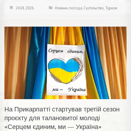
24.01.2026
Новини
,
погода
,
Суспільство
,
Туризм
На Прикарпатті стартував третій сезон
проєкту для талановитої молоді
«Серцем єдиним, ми — Україна»