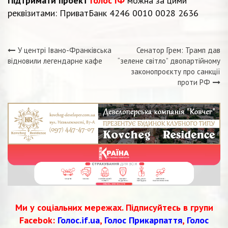
Підтримати проект
Голос ІФ
можна за цими
реквізитами: ПриватБанк 4246 0010 0028 2636
У центрі Івано-Франківська
Сенатор Грем: Трамп дав
Навігація
відновили легендарне кафе
“зелене світло” двопартійному
законопроєкту про санкції
записів
проти РФ
Ми у соціальних мережах. Підписуйтесь в групи
Facebok:
Голос.if.ua
,
Голос Прикарпаття
,
Голос