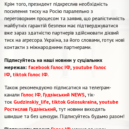
Крім того, президент підкреслив необхідність
посилення тиску на Росію паралельно з
переговорним процесом та заявив, що реалістичність
майбутніх гарантій безпеки має підтверджуватися
вже зараз здатністю партнерів здійснювати дієвий
тиск на агресора. Україна, за його словами, готує нові
контакти з міжнародними партнерами.
Підписуйтесь на наші новини у суціальних
мережах:
facebook Голос ІФ
,
youtube Голос
ІФ
,
tiktok Голос ІФ.
Також рекомендуємо підписатися на телеграм-
канали
Голос ІФ
,
Гудзінський NEWS
,
тік-
ток
Gudzinskiy_life
,
tiktok Golosukraina
,
youtube
Ростислав Гудзінський
,
тут новини виходять
швидше та без цензури. Підписуйтесь будьмо разом!