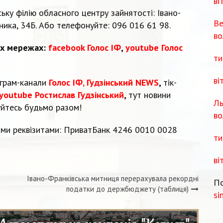
ві
ьку філію обласного центру зайнятості: Івано-
Ве
ника, 34Б. Або телефонуйте: 096 016 61 98.
во
их мережах:
facebook Голос ІФ
,
youtube Голос
ти
ві
еграм-канали
Голос ІФ
,
Гудзінський NEWS
,
тік-
youtube Ростислав Гудзінський
,
тут новини
Ль
уйтесь будьмо разом!
во
ми реквізитами: ПриватБанк 4246 0010 0028
ти
ві
Івано-Франківська митниця перерахувала рекордні
По
податки до держбюджету (таблиця)
si