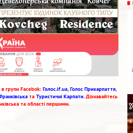
 в групи Facebok:
Голос.if.ua
,
Голос Прикарпаття
,
Франківська
та
Туристичні Карпати
. Дізнавайтесь
нківська та області першими.