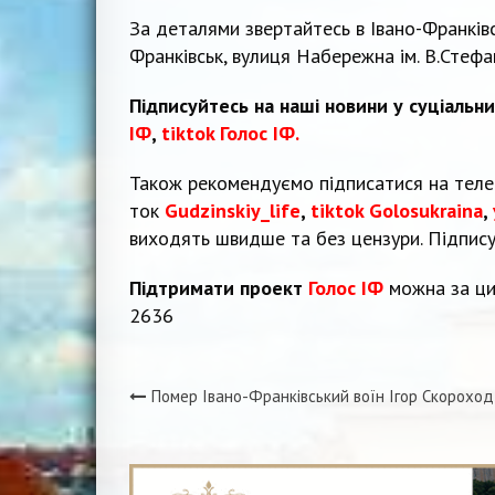
За деталями звертайтесь в Івано-Франківс
Франківськ, вулиця Набережна ім. В.Стефа
Підписуйтесь на наші новини у суціальн
ІФ
,
tiktok Голос ІФ.
Також рекомендуємо підписатися на тел
ток
Gudzinskiy_life
,
tiktok Golosukraina
,
виходять швидше та без цензури. Підпис
Підтримати проект
Голос ІФ
можна за ци
2636
Помер Івано-Франківський воїн Ігор Скороход
Навігація
записів