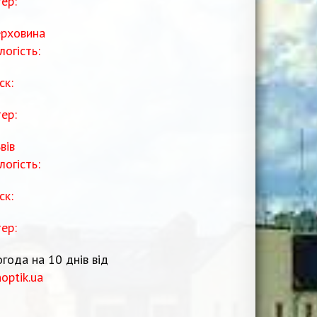
тер:
рховина
логість:
ск:
тер:
вів
логість:
ск:
тер:
года на 10 днів від
noptik.ua