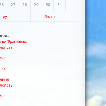
26
27
28
29
30
31
 Гру
Лют »
огода
ано-Франківськ
логість:
ск:
тер:
емче
логість:
ск: