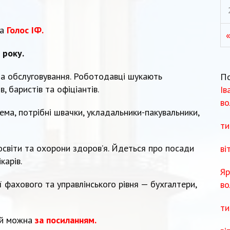
та
Голос ІФ.
«
 року.
 та обслуговування. Роботодавці шукають
П
в, баристів та офіціантів.
Ів
во
рема, потрібні швачки, укладальники-пакувальники,
ти
освіти та охорони здоров’я. Йдеться про посади
ві
карів.
Яр
ії фахового та управлінського рівня — бухгалтери,
во
ти
ій можна
за посиланням.