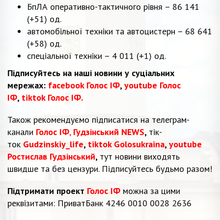
БпЛА оперативно-тактичного рівня – 86 141
(+51) од.
автомобільної техніки та автоцистерн – 68 641
(+58) од.
спеціальної техніки – 4 011 (+1) од.
Підписуйтесь на наші новини у суціальних
мережах:
facebook Голос ІФ
,
youtube Голос
ІФ
,
tiktok Голос ІФ.
Також рекомендуємо підписатися на телеграм-
канали
Голос ІФ
,
Гудзінський NEWS
,
тік-
ток
Gudzinskiy_life
,
tiktok Golosukraina
,
youtube
Ростислав Гудзінський
,
тут новини виходять
швидше та без цензури. Підписуйтесь будьмо разом!
Підтримати проект
Голос ІФ
можна за цими
реквізитами: ПриватБанк 4246 0010 0028 2636