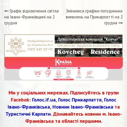
Графік відключення світла
Змінилися графіки погодинних
Навігація
на Івано-Франківщині на 2
вимкнень на Прикарпатті на 2
грудня
грудня
записів
Ми у соціальних мережах. Підписуйтесь в групи
Facebok:
Голос.if.ua
,
Голос Прикарпаття
,
Голос
Івано-Франківська
,
Новини Івано-Франківська
та
Туристичні Карпати
. Дізнавайтесь новини м. Івано-
Франківська та області першими.