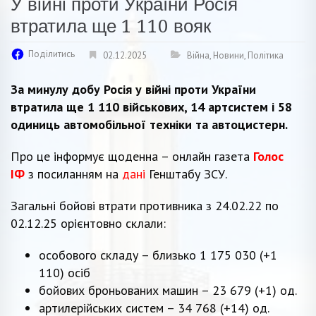
У війні проти України Росія
втратила ще 1 110 вояк
Поділитись
02.12.2025
Війна
,
Новини
,
Політика
За минулу добу Росія у війні проти України
втратила ще 1 110 військових, 14 артсистем і 58
одиниць автомобільної техніки та автоцистерн.
Про це інформує щоденна – онлайн газета
Голос
ІФ
з посиланням на
дані
Генштабу ЗСУ.
Загальні бойові втрати противника з 24.02.22 по
02.12.25 орієнтовно склали:
особового складу – близько 1 175 030 (+1
110) осіб
бойових броньованих машин – 23 679 (+1) од.
артилерійських систем – 34 768 (+14) од.