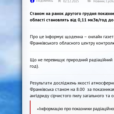
Поділитись
02.12.2025
Новини
,
Суспі
Станом на ранок другого грудня показни
області становлять від 0,11 мкЗв/год до
Про це інформує щоденна – онлайн газе
Франківського обласного центру контролю
Що не перевищує природний радіаційний 
год).
Результати досліджень якості атмосферног
Франківська станом на 8.00 за показникам
ангідриду сірчистого пилу загального та о
«Інформацію про показники радіаційно