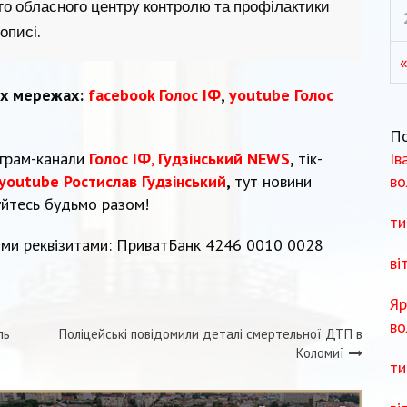
ого обласного центру контролю та профілактики
описі.
их мережах:
facebook Голос ІФ
,
youtube Голос
П
Ів
еграм-канали
Голос ІФ
,
Гудзінський NEWS
,
тік-
во
youtube Ростислав Гудзінський
,
тут новини
уйтесь будьмо разом!
ти
ми реквізитами: ПриватБанк 4246 0010 0028
ві
Яр
во
ль
Поліцейські повідомили деталі смертельної ДТП в
Коломиї
ти