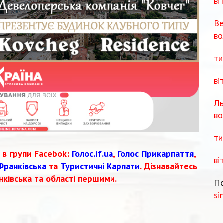
ві
Ве
во
ти
ві
Ль
во
ти
 в групи Facebok:
Голос.if.ua
,
Голос Прикарпаття
,
ві
Франківська
та
Туристичні Карпати
. Дізнавайтесь
нківська та області першими.
По
si