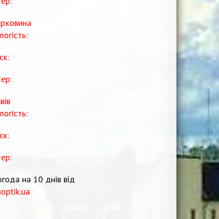
тер:
рховина
логість:
ск:
тер:
вів
логість:
ск:
тер:
года на 10 днів від
noptik.ua