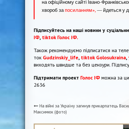
на офіційному сайті Івано-Франківськ
хвороб за
посиланням
»,
— йдеться у д
Підписуйтесь на наші новини у суціальн
ІФ
,
tiktok Голос ІФ.
Також рекомендуємо підписатися на тел
ток
Gudzinskiy_life
,
tiktok Golosukraina
,
виходять швидше та без цензури. Підпис
Підтримати проект
Голос ІФ
можна за ци
2636
На війні за Україну загинув прикарпатець Васи
Навігація
Максимюк (фото)
записів