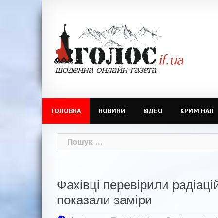
Skip
to
content
ГОЛОВНА
НОВИНИ
ВІДЕО
КРИМІНАЛ
Пошук:
Фахівці перевірили радіац
показали заміри