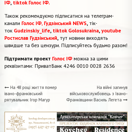
ІФ
,
tiktok Голос ІФ.
Також рекомендуємо підписатися на телеграм-
канали
Голос ІФ
,
Гудзінський NEWS
,
тік-
ток
Gudzinskiy_life
,
tiktok Golosukraina
,
youtube
Ростислав Гудзінський
,
тут новини виходять
швидше та без цензури. Підписуйтесь будьмо разом!
Підтримати проект
Голос ІФ
можна за цими
реквізитами: ПриватБанк 4246 0010 0028 2636
На 48 році життя помер
На війні загинув
Навігація
івано-франківський
військовослужбовець з Івано-
рятувальник Ігор Магур
Франківщини Василь Легета
записів