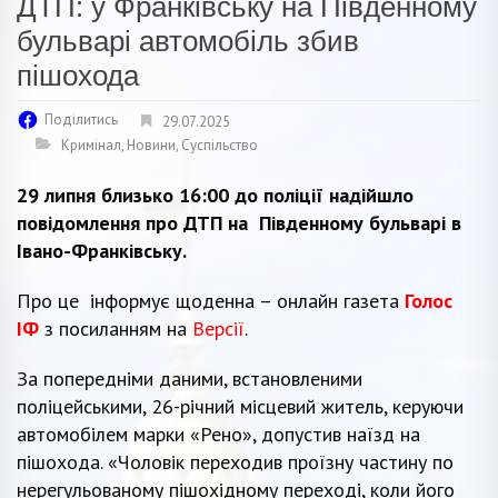
ДТП: у Франківську на Південному
бульварі автомобіль збив
пішохода
Поділитись
29.07.2025
Кримінал
,
Новини
,
Суспільство
29 липня близько 16:00 до поліції надійшло
повідомлення про ДТП на Південному бульварі в
Івано-Франківську.
Про це інформує щоденна – онлайн газета
Голос
ІФ
з посиланням на
Версії
.
За попередніми даними, встановленими
поліцейськими, 26-річний місцевий житель, керуючи
автомобілем марки «Рено», допустив наїзд на
пішохода. «Чоловік переходив проїзну частину по
нерегульованому пішохідному переході, коли його