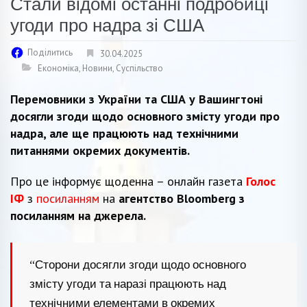
Стали відомі останні подробиці
угоди про надра зі США
Поділитись
30.04.2025
Економіка
,
Новини
,
Суспільство
Перемовники з України та США у Вашингтоні
досягли згоди щодо основного змісту угоди про
надра, але ще працюють над технічними
питаннями окремих документів.
Про це інформує щоденна – онлайн газета
Голос
ІФ
з
посиланням
на
агентство Bloomberg з
посиланням на джерела.
“Сторони досягли згоди щодо основного
змісту угоди та наразі працюють над
технічними елементами в окремих