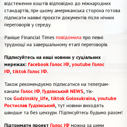
відстеження коштів відповідно до міжнародних
стандартів, при цьому американська сторона готова
підписати наявні проєкти документів після нічних
переговорів у середу.
Раніше Financial Times
повідомила
про певні
труднощі на завершальному етапі переговорів.
Підписуйтесь на наші новини у суціальних
мережах:
facebook Голос ІФ
,
youtube Голос
ІФ
,
tiktok Голос ІФ.
Також рекомендуємо підписатися на телеграм-
канали
Голос ІФ
,
Гудзінський NEWS
,
тік-
ток
Gudzinskiy_life
,
tiktok Golosukraina
,
youtube
Ростислав Гудзінський
,
тут новини виходять
швидше та без цензури. Підписуйтесь будьмо разом!
Підтримати проект
Голос ІФ
можна за цими