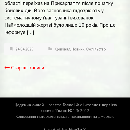
області переїхав на Прикарпаття після початку
бойових дій. Його засновника підозрюють у
систематичному ґвалтуванні вихованок.
Наймолодшій жертві було лише 10 років. Про це
інформує […]
24.04.2025
Кримінал
,
Новини
,
Суспільство
Старіші записи
Навігація
записів
Щоденна онлай – газета Голос ІФ є інтернет версією
газети “Голос ІФ”
© 2012
Копіювання матеріалів тільки з посиланням на джерело
Created by
f@eToN