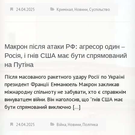
24.04.2025
Кримінал
,
Новини
,
Суспільство
Макрон після атаки РФ: агресор один –
Росія, і гнів США має бути спрямований
на Путіна
Після масованого ракетного удару Росії по Україні
президент Франції Емманюель Макрон закликав
міжнародну спільноту не забувати, хто є справжнім
винуватцем війни. Він наголосив, що “гнів США має
бути спрямований виключно […]
24.04.2025
Війна
,
Новини
,
Політика