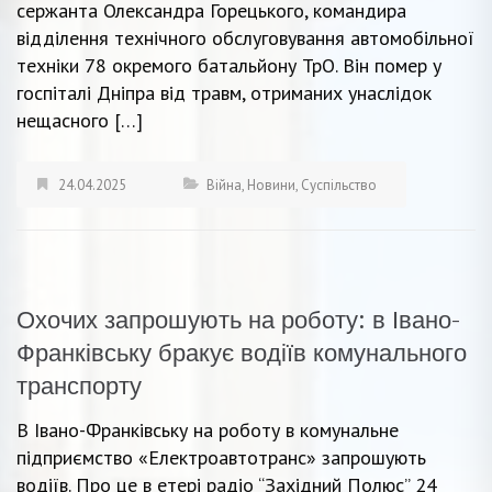
сержанта Олександра Горецького, командира
відділення технічного обслуговування автомобільної
техніки 78 окремого батальйону ТрО. Він помер у
госпіталі Дніпра від травм, отриманих унаслідок
нещасного […]
24.04.2025
Війна
,
Новини
,
Суспільство
Охочих запрошують на роботу: в Івано-
Франківську бракує водіїв комунального
транспорту
В Івано-Франківську на роботу в комунальне
підприємство «Електроавтотранс» запрошують
водіїв. Про це в етері радіо “Західний Полюс” 24