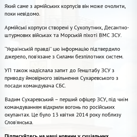
Який саме з армійських корпусів він може очолити,
поки невідомо.
Армійські корпуси створені у Сухопутних, Десантно-
штурмових військах та Морській піхоті ВМС ЗСУ.
“Українській правді” цю інформацію підтвердило
джерело, пов’язане з Силами безпілотних систем.
УП також надіслала запит до Генштабу ЗСУ з
приводу ймовірного звільнення Сухаревського з
посади командувача СБС.
Вадим Сухаревський – перший офіцер ЗСУ, під чиїм
командуванням відкрили вогонь по російських
окупантах. Це було 13 квітня 2014 року поблизу
Слов’янська.
Підписуйтесь на наші новини у суціальних