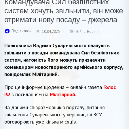
Командувача Сил безпілотних
систем хочуть звільнити, він може
отримати нову посаду – джерела
Поділитись
10.04.2025
Війна
,
Новини
Полковника Вадима Сухаревського планують
звільнити з посади командувача Сил безпілотних
систем, натомість його можуть призначити
командиром новоствореного армійського корпусу,
повідомляє Мілітарний.
Про це інформує щоденна – онлайн газета
Голос
ІФ
з посиланням на
Мілітарний.
За даними співрозмовників порталу, питання
звільнення Сухаревського у керівництві ЗСУ
обговорюють уже кілька місяців.