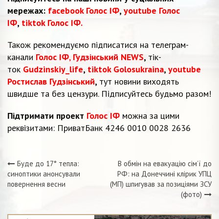
мережах:
facebook Голос ІФ
,
youtube Голос
ІФ
,
tiktok Голос ІФ.
Також рекомендуємо підписатися на телеграм-
канали
Голос ІФ
,
Гудзінський NEWS
,
тік-
ток
Gudzinskiy_life
,
tiktok Golosukraina
,
youtube
Ростислав Гудзінський
,
тут новини виходять
швидше та без цензури. Підписуйтесь будьмо разом!
Підтримати проект
Голос ІФ
можна за цими
реквізитами: ПриватБанк 4246 0010 0028 2636
Буде до 17° тепла:
В обмін на евакуацію сім’ї до
Навігація
синоптики анонсували
РФ: на Донеччині клірик УПЦ
повернення весни
(МП) шпигував за позиціями ЗСУ
записів
(фото)