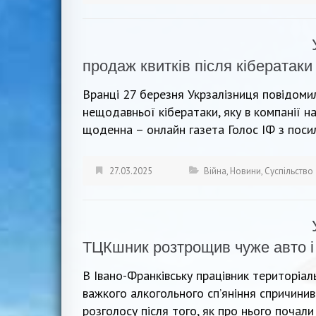
продаж квитків після кібератаки
Вранці 27 березня Укрзалізниця повідомил
нещодавньої кібератаки, яку в компанії 
щоденна – онлайн газета Голос ІФ з поси
27.03.2025
Війна
,
Новини
,
Суспільство
ТЦКшник розтрощив чуже авто і
В Івано-Франківську працівник територіал
важкого алкогольного сп’яніння спричини
розголосу після того, як про нього почал