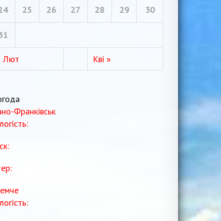
24
25
26
27
28
29
30
31
« Лют
Кві »
огода
ано-Франківськ
логість:
ск:
тер:
емче
логість: