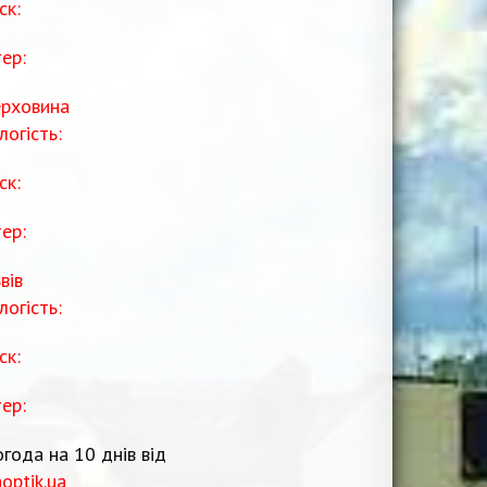
ск:
тер:
рховина
логість:
ск:
тер:
вів
логість:
ск:
тер:
года на 10 днів від
noptik.ua