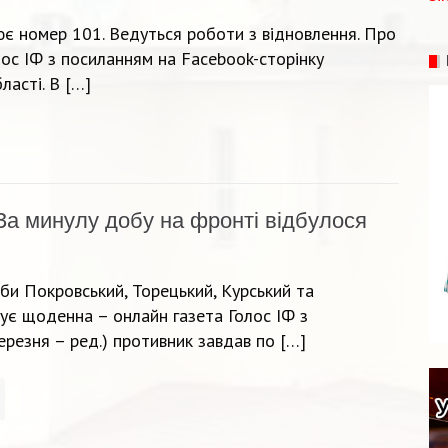
є номер 101. Ведуться роботи з відновлення. Про
ос ІФ з посиланням на Facebook-сторінку
асті. В […]
За минулу добу на фронті відбулося
би Покровський, Торецький, Курський та
ує щоденна – онлайн газета Голос ІФ з
резня – ред.) противник завдав по […]