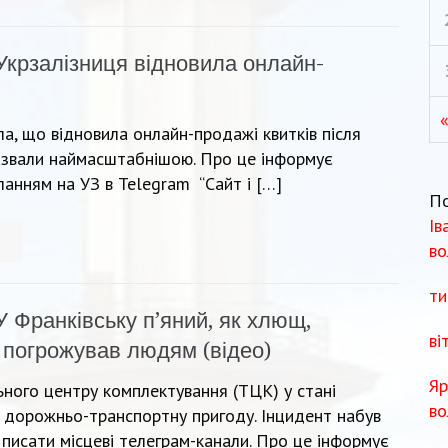
Укрзалізниця відновила онлайн-
а, що відновила онлайн-продажі квитків після
назвали наймасштабнішою. Про це інформує
ланням на УЗ в Telegram “Сайт і […]
П
Ів
во
ти
У Франківську п’яний, як хлющ,
ві
 погрожував людям (відео)
Яр
ьного центру комплектування (ТЦК) у стані
во
в дорожньо-транспортну пригоду. Інцидент набув
и писати місцеві телеграм-канали. Про це інформує