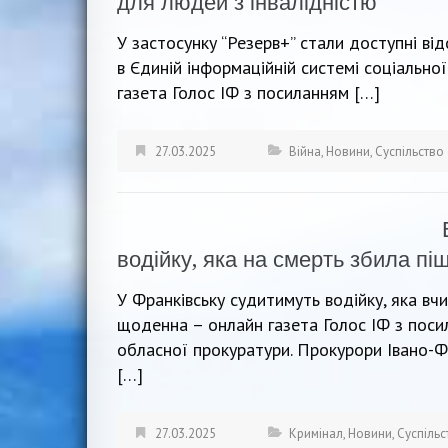
для людей з інвалідністю
У застосунку “Резерв+” стали доступні від
в Єдиній інформаційній системі соціальн
газета Голос ІФ з посиланням […]
27.03.2025
Війна
,
Новини
,
Суспільство
водійку, яка на смерть збила пі
У Франківську судитимуть водійку, яка вч
щоденна – онлайн газета Голос ІФ з поси
обласної прокуратури. Прокурори Івано-Ф
[…]
27.03.2025
Кримінал
,
Новини
,
Суспільс