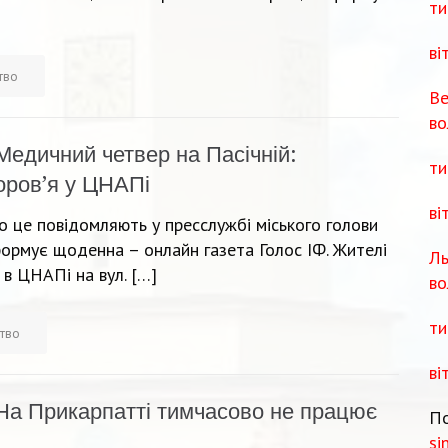
ти
ві
тво
Ве
во
Медичний четвер на Пасічній:
ти
оров’я у ЦНАПі
ві
о це повідомляють у пресслужбі міського голови
формує щоденна – онлайн газета Голос ІФ. Жителі
Ль
в ЦНАПі на вул. […]
во
ти
ство
ві
На Прикарпатті тимчасово не працює
По
si