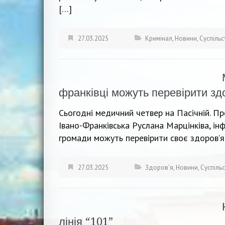
[…]
27.03.2025
Кримінал
,
Новини
,
Суспільс
франківці можуть перевірити зд
Сьогодні медичний четвер на Пасічній. Пр
Івано-Франківська Руслана Марцінківа, ін
громади можуть перевірити своє здоровʼя 
27.03.2025
Здоров'я
,
Новини
,
Суспіль
лінія “101”