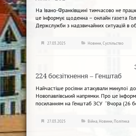
На Івано-Франківщині тимчасово не працю
це інформує щоденна – онлайн газета Гол
Держслужби з надзвичайних ситуацій в обл
27.03.2025
Новини
,
Суспільство
224 боєзіткнення – Генштаб
Найчастіше росіяни атакували минулої до
Новопавлівський напрямки. Про це інформ
посиланням на Генштаб ЗСУ “Вчора (26 бе
27.03.2025
Війна
,
Новини
,
Політика