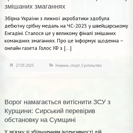
змішаних змаганнях
Збірна України з лижної акробатики здобула
дебютну срібну медаль на ЧС-2025 у швейцарському
Енгадіні. Сталося це у великому фіналі змішаних
командних змаганнях. Про це інформує щоденна –
онлайн газета Голос ІФ з […]
27.03.2025
Новини
,
спорт
,
Суспільство
Ворог намагається витіснити ЗСУ з
Курщини: Сирський перевірив
обстановку на Сумщині
У зв’язку зі збільшенням інтенсивності дій