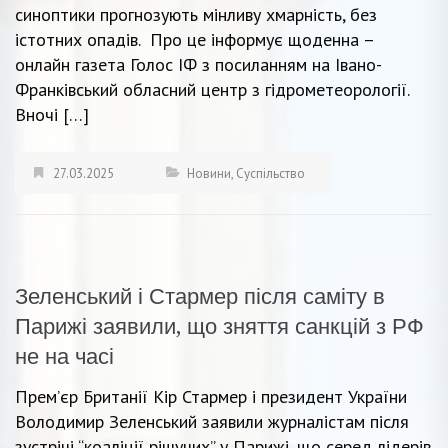
синоптики прогнозують мінливу хмарність, без
істотних опадів. Про це інформує щоденна –
онлайн газета Голос ІФ з посиланням на Івано-
Франківський обласний центр з гідрометеорології.
Вночі […]
27.03.2025
Новини
,
Суспільство
Зеленський і Стармер після саміту в
Парижі заявили, що зняття санкцій з РФ
не на часі
Прем’єр Британії Кір Стармер і президент України
Володимир Зеленський заявили журналістам після
зустрічі “коаліції рішучих” у Парижі, що серед лідерів