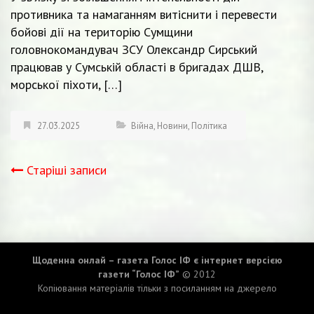
противника та намаганням витіснити і перевести
бойові дії на територію Сумщини
головнокомандувач ЗСУ Олександр Сирський
працював у Сумській області в бригадах ДШВ,
морської піхоти, […]
27.03.2025
Війна
,
Новини
,
Політика
Старіші записи
Навігація
записів
Щоденна онлай – газета Голос ІФ є інтернет версією
газети “Голос ІФ”
© 2012
Копіювання матеріалів тільки з посиланням на джерело