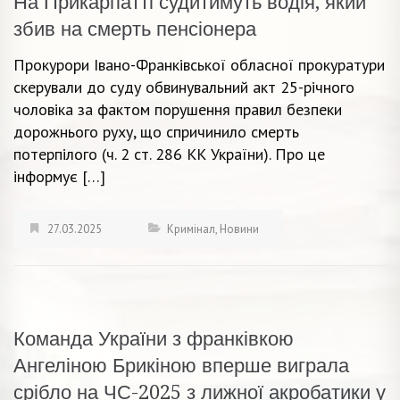
На Прикарпатті судитимуть водія, який
збив на смерть пенсіонера
Прокурори Івано-Франківської обласної прокуратури
скерували до суду обвинувальний акт 25-річного
чоловіка за фактом порушення правил безпеки
дорожнього руху, що спричинило смерть
потерпілого (ч. 2 ст. 286 КК України). Про це
інформує […]
27.03.2025
Кримінал
,
Новини
Команда України з франківкою
Ангеліною Брикіною вперше виграла
срібло на ЧС-2025 з лижної акробатики у