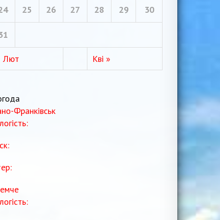
24
25
26
27
28
29
30
31
« Лют
Кві »
огода
ано-Франківськ
логість:
ск:
тер:
емче
логість: