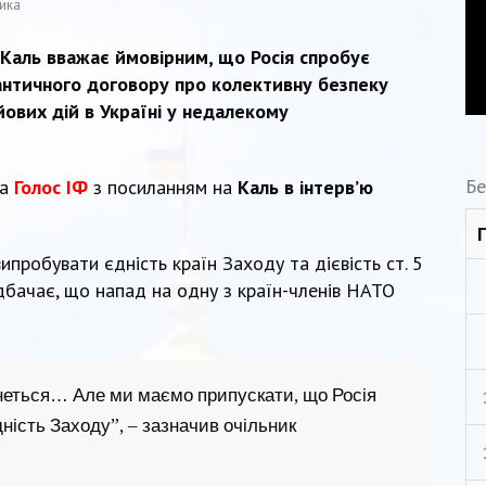
ика
 Каль вважає ймовірним, що Росія спробує
тлантичного договору про колективну безпеку
йових дій в Україні у недалекому
Бе
та
Голос ІФ
з посиланням на
Каль в інтерв’ю
ипробувати єдність країн Заходу та дієвість ст. 5
дбачає, що напад на одну з країн-членів НАТО
анеться… Але ми маємо припускати, що Росія
ність Заходу”, – зазначив очільник