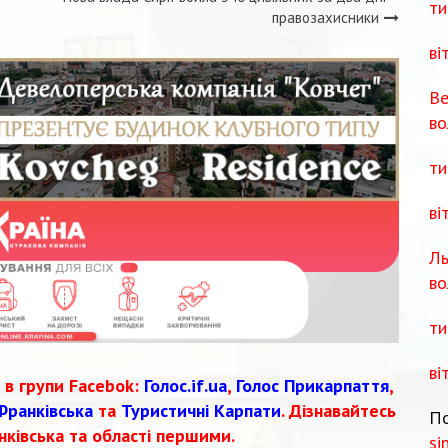
ти
правозахисники
ві
Ве
во
ти
ві
Ль
во
ти
ві
 в групи Facebok:
Голос.if.ua
,
Голос Прикарпаття
,
Франківська
та
Туристичні Карпати
. Дізнавайтесь
По
нківська та області першими.
si