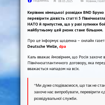
Поділитись
08.03.2025
Новини
,
Політ
Керівник німецької розвідки BND Бруно
перевірити дієвість статті 5 Північноа
НАТО й припустив, що у разі зупинки бо
майбутньому цей ризик стане більшим.
Про це інформує щоденна – онлайн газе
Deutsche Welle,
dpa
Каль вважає ймовірним, що Росія захоче в
Північноатлантичного договору, яка пере
вважається нападом на всіх.
“Ми дуже сподіваємося, що так не ст
захоче нас випробувати, перевірити єд
розвідувальної служби.