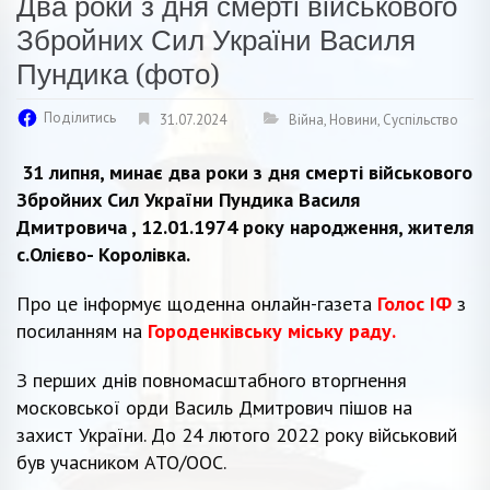
Два роки з дня смерті військового
Збройних Сил України Василя
Пундика (фото)
Поділитись
31.07.2024
Війна
,
Новини
,
Суспільство
31 липня, минає два роки з дня смерті військового
Збройних Сил України Пундика Василя
Дмитровича , 12.01.1974 року народження, жителя
с.Олієво- Королівка.
Про це інформує щоденна онлайн-газета
Голос ІФ
з
посиланням на
Городенківську міську раду.
З перших днів повномасштабного вторгнення
московської орди Василь Дмитрович пішов на
захист України. До 24 лютого 2022 року військовий
був учасником АТО/ООС.