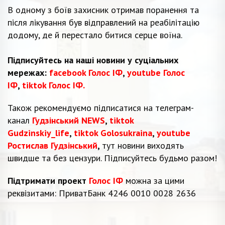
В одному з боїв захисник отримав поранення та
після лікування був відправлений на реабілітацію
додому, де й перестало битися серце воїна.
Підписуйтесь на наші новини у суціальних
мережах:
facebook Голос ІФ
,
youtube Голос
ІФ
,
tiktok Голос ІФ.
Також рекомендуємо підписатися на телеграм-
канал
Гудзінський NEWS
,
tiktok
Gudzinskiy_life
,
tiktok Golosukraina
,
youtube
Ростислав Гудзінський
,
тут новини виходять
швидше та без цензури. Підписуйтесь будьмо разом!
Підтримати проект
Голос ІФ
можна за цими
реквізитами: ПриватБанк 4246 0010 0028 2636