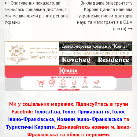
Опитування показало, як
Викладачка Університету
Навігація
змінилась соціальна дистанція
Короля Данила навчала
між мешканцями різних регіонів
української мови докторів
записів
України
наук та магістрантів в США
(фото)
Ми у соціальних мережах. Підписуйтесь в групи
Facebok:
Голос.if.ua
,
Голос Прикарпаття
,
Голос
Івано-Франківська
,
Новини Івано-Франківська
та
Туристичні Карпати
. Дізнавайтесь новини м. Івано-
Франківська та області першими.