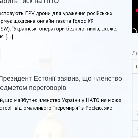
лабить тиск на ППО
ристовують FPV дрони для ураження російських
формує щоденна онлайн-газета Голос ІФ
ISW). “Українські оператори безпілотників, схоже,
я […]
Ли
Президент Естонії заявив, що членство
редметом переговорів
ий, що майбутнє членство України у НАТО не може
теріг від оманливого “перемир’я” з Росією, яке