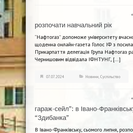
розпочати навчальний рік
“Нафтогаз” допоможе університету вчасно
щоденна онлайн-газета Голос ІФ з посила
Прикарпаття делегація Група Нафтогаз ра
Чернишовим відвідала ІФНТУНГ, […]
07.07.2024
Новини
,
Суспільство
гараж-сейл”: в Івано-Франківсь
“Здибанка”
В Івано-Франківську, сьомого липня, розп