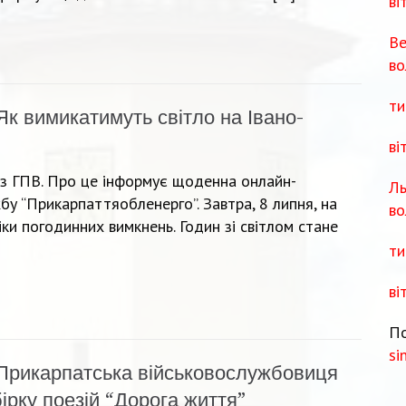
ві
Ве
во
ти
Як вимикатимуть світло на Івано-
ві
з ГПВ. Про це інформує щоденна онлайн-
Ль
бу “Прикарпаттяобленерго”. Завтра, 8 липня, на
во
ки погодинних вимкнень. Годин зі світлом стане
ти
ві
По
si
Прикарпатська військовослужбовиця
ірку поезій “Дорога життя”