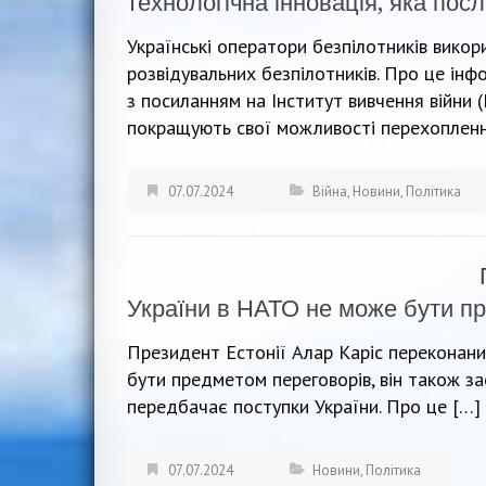
технологічна інновація, яка пос
Українські оператори безпілотників вико
розвідувальних безпілотників. Про це ін
з посиланням на Інститут вивчення війни (
покращують свої можливості перехопленн
07.07.2024
Війна
,
Новини
,
Політика
України в НАТО не може бути п
Президент Естонії Алар Каріс переконан
бути предметом переговорів, він також зас
передбачає поступки України. Про це […]
07.07.2024
Новини
,
Політика