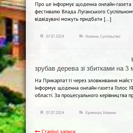
Про це інформує щоденна онлайн-газета Г
фестивалю Влада Луганського Суспільному.
відвідувачі можуть придбати […]
07.07.2024
Новини
,
Суспільство
зрубав дерева зі збитками на 3 
На Прикарпатті через зловживання майстр
інформує щоденна онлайн-газета Голос ІФ
області. За процесуального керівництва п
07.07.2024
Кримінал
,
Новини
Старіші записи