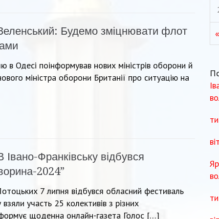
Зеленський: Будемо зміцнювати флот
дами
 в Одесі поінформував нових міністрів оборони й
П
ового міністра оборони Британії про ситуацію на
Ів
во
ти
ві
В Івано-Франківську відбувся
Яр
Яворина-2024”
во
 Потоцьких 7 липня відбувся обласний фестиваль
ти
у взяли участь 25 колективів з різних
нформує щоденна онлайн-газета Голос […]