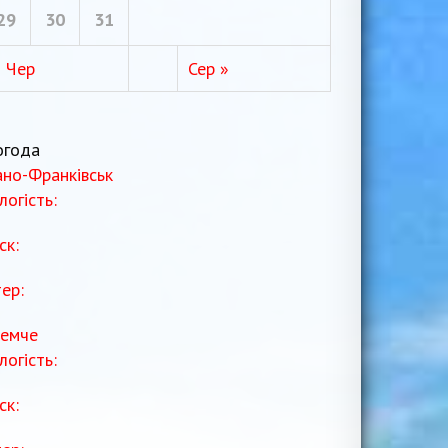
29
30
31
« Чер
Сер »
огода
ано-Франківськ
логість:
ск:
тер:
емче
логість:
ск: