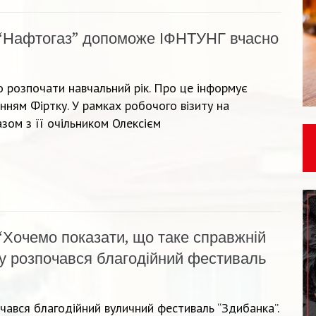
“Нафтогаз” допоможе ІФНТУНГ вчасно
 розпочати навчальний рік. Про це інформує
нням Фіртку. У рамках робочого візиту на
зом з її очільником Олексієм
“Хочемо показати, що таке справжній
ку розпочався благодійний фестиваль
очався благодійний вуличний фестиваль “Здибанка”.