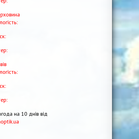
тер:
рховина
логість:
ск:
тер:
вів
логість:
ск:
тер:
года на 10 днів від
noptik.ua