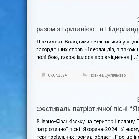
разом з Британією та Нідерлан
Президент Володимир Зеленський у неділю
закордонних справ Нідерландів, а також н
полі бою, також ішлося про зміцнення […]
07.07.2024
Новини
,
Суспільство
фестиваль патріотичної пісні “
В Івано-Франківську на території палацу
патріотичної пісні “Яворина-2024”. У ньом
територіальних громад області. Про це і