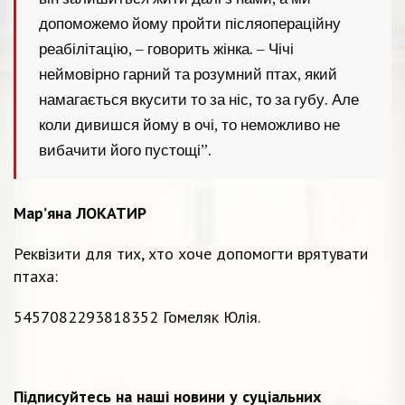
допоможемо йому пройти післяопераційну
реабілітацію, – говорить жінка. – Чічі
неймовірно гарний та розумний птах, який
намагається вкусити то за ніс, то за губу. Але
коли дивишся йому в очі, то неможливо не
вибачити його пустощі”.
Мар’яна ЛОКАТИР
Реквізити для тих, хто хоче допомогти врятувати
птаха:
5457082293818352 Гомеляк Юлія.
Підписуйтесь на наші новини у суціальних