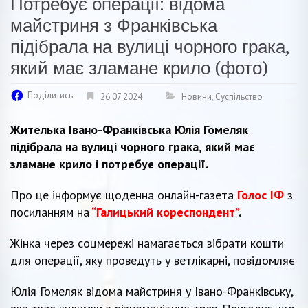
Потребує операції: відома
майстриня з Франківська
підібрала на вулиці чорного грака,
який має зламане крило (фото)
Поділитись
26.07.2024
Новини
,
Суспільство
Жителька Івано-Франківська Юлія Гомеляк
підібрала на вулиці чорного грака, який має
зламане крило і потребує операції.
Про це інформує щоденна онлайн-газета
Голос ІФ
з
посиланням на
“Галицький кореспондент”
.
Жінка через соцмережі намагається зібрати кошти
для операції, яку проведуть у ветлікарні, повідомляє
Юлія Гомеляк відома майстриня у Івано-Франківську,