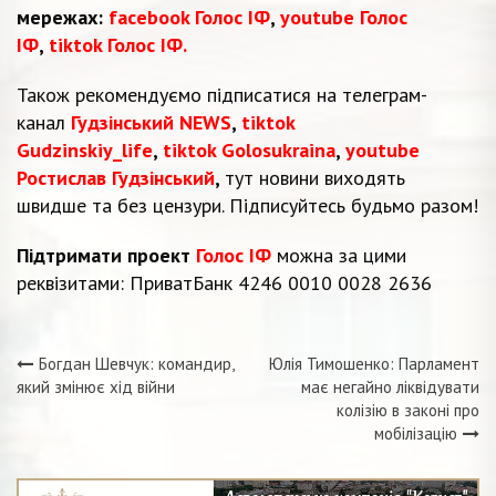
мережах:
facebook Голос ІФ
,
youtube Голос
ІФ
,
tiktok Голос ІФ.
Також рекомендуємо підписатися на телеграм-
канал
Гудзінський NEWS
,
tiktok
Gudzinskiy_life
,
tiktok Golosukraina
,
youtube
Ростислав Гудзінський
,
тут новини виходять
швидше та без цензури. Підписуйтесь будьмо разом!
Підтримати проект
Голос ІФ
можна за цими
реквізитами: ПриватБанк 4246 0010 0028 2636
Богдан Шевчук: командир,
Юлія Тимошенко: Парламент
Навігація
який змінює хід війни
має негайно ліквідувати
колізію в законі про
записів
мобілізацію