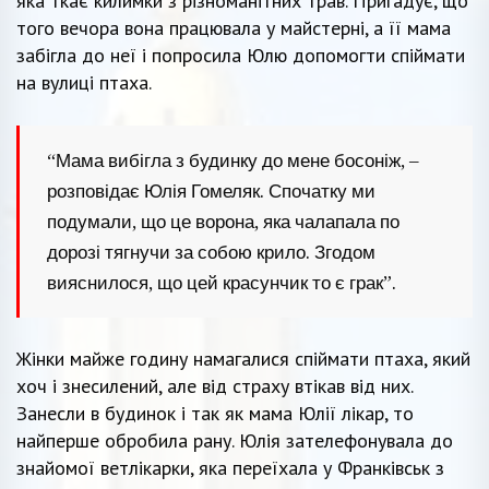
яка ткає килимки з різноманітних трав. Пригадує, що
того вечора вона працювала у майстерні, а її мама
забігла до неї і попросила Юлю допомогти спіймати
на вулиці птаха.
“Мама вибігла з будинку до мене босоніж, –
розповідає Юлія Гомеляк. Спочатку ми
подумали, що це ворона, яка чалапала по
дорозі тягнучи за собою крило. Згодом
вияснилося, що цей красунчик то є грак”.
Жінки майже годину намагалися спіймати птаха, який
хоч і знесилений, але від страху втікав від них.
Занесли в будинок і так як мама Юлії лікар, то
найперше обробила рану. Юлія зателефонувала до
знайомої ветлікарки, яка переїхала у Франківськ з