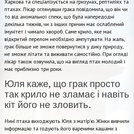
Харкова та спеціалізується на гризунах, рептиліях та
птахах. Лікар оглянувши грака повідомила, що він чи
то від аномальної спеки, що була напередодні
декілька тижнів, чи з інших причин має ослаблений
імунітет і чимало хвороб. Саме крило, яке має
відкритий перелом необхідно ампутувати. На жаль,
грак більше не зможе повернутися у дику природу,
не зможе літати та виживати самостійно. При огляді
лікар також озвучила, що на вигляд птах молодий і
має приблизно три роки.
Юля каже, що грак просто
так крило не зламає і навіть
кіт його не зловить.
Нині птаха виходжують Юля з матір’ю. Жінки вивчили
інформацію та годують його вареними кашами з