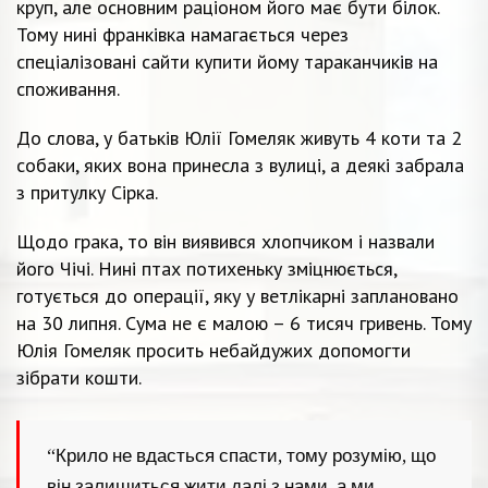
круп, але основним раціоном його має бути білок.
Тому нині франківка намагається через
спеціалізовані сайти купити йому тараканчиків на
споживання.
До слова, у батьків Юлії Гомеляк живуть 4 коти та 2
собаки, яких вона принесла з вулиці, а деякі забрала
з притулку Сірка.
Щодо грака, то він виявився хлопчиком і назвали
його Чічі. Нині птах потихеньку зміцнюється,
готується до операції, яку у ветлікарні заплановано
на 30 липня. Сума не є малою – 6 тисяч гривень. Тому
Юлія Гомеляк просить небайдужих допомогти
зібрати кошти.
“Крило не вдасться спасти, тому розумію, що
він залишиться жити далі з нами, а ми