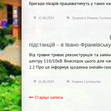
бригади лікарів працюватимуть у таких нас
11.06.2024
Здоров'я
,
Новини
,
Суспіль
підстанцій – в Івано-Франківськ
Від травня триває реконструкція та замін
центру 110/10кВ. Внаслідок цього для час
2.2 Про це інформує щоденна онлайн-газ
11.06.2024
Новини
,
Суспільство
Старіші записи
Навігація