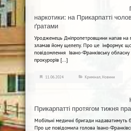
наркотики: на Прикарпатті чолов
ґратами
Уродженець Дніпропетровщини напав на п
зламав йому щелепу. Про це інформує що
повідомлення Івано-Франківську обласну 
прокурорів […]
11.06.2024
Кримінал
,
Новини
Прикарпатті протягом тижня пра
Мобільні медичні бригади надаватимуть бе
Про це повідомила голова Івано-Франківс