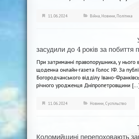
11.06.2024
Війна
,
Новини
,
Політика
засудили до 4 років за побиття 
При затриманні правопорушника, у нього 
щоденна онлайн-газета Голос ІФ. За публ
Богородчанського відділу Івано-Франківс
річного уродженця Дніпропетровщини […
11.06.2024
Новини
,
Суспільство
Коломийщині перепоховають заги