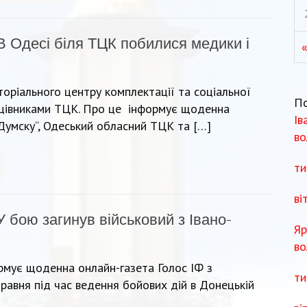
В Одесі біля ТЦК побилися медики і
иторіального центру комплектації та соціальної
П
ацівниками ТЦК. Про це інформує щоденна
Ів
“Думску“, Одеський обласний ТЦК та […]
во
ти
ві
У бою загинув військовий з Івано-
Яр
во
рмує щоденна онлайн-газета Голос ІФ з
ти
травня під час ведення бойових дій в Донецькій