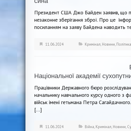
сина
Президент США Джо Байден заявив, що при
незаконне зберігання зброї. Про це інфо
посиланням на заяву Байдена наводить т
11.06.2024
Кримінал
,
Новини
,
Політик
Національної академії сухопутни
Працівники Державного бюро розслідувань
начальнику навчального курсу одного з ф
військ імені гетьмана Петра Сагайдачног
[…]
11.06.2024
Війна
,
Кримінал
,
Новини
,
Су