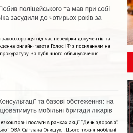
Побив поліцейського та мав при собі
іка засудили до чотирьох років за
равоохоронця під час перевірки документів та
денна онлайн-газета Голос ІФ з посиланням на
прокуратуру. За публічного обвинувачення
Консультації та базові обстеження: на
цюватимуть мобільні бригади лікарів
зкоштовні послуги в рамках акції “День здоров’я”.
ької ОВА Світлана Онищук, . Цього тижня мобільні