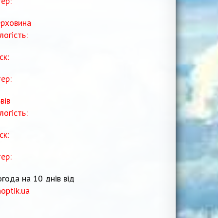
тер:
рховина
логість:
ск:
тер:
вів
логість:
ск:
тер:
года на 10 днів від
noptik.ua