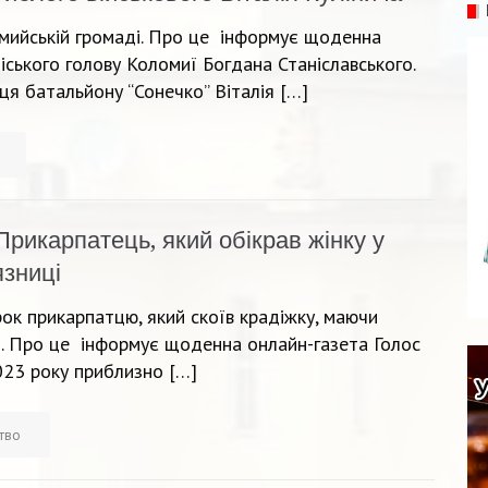
мийській громаді. Про це інформує щоденна
іського голову Коломиї Богдана Станіславського.
ця батальйону “Сонечко” Віталія […]
Прикарпатець, який обікрав жінку у
язниці
ок прикарпатцю, який скоїв крадіжку, маючи
н. Про це інформує щоденна онлайн-газета Голос
2023 року приблизно […]
ство