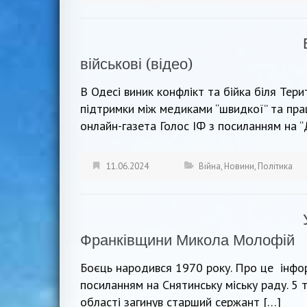
військові (відео)
В Одесі виник конфлікт та бійка біля Тер
підтримки між медиками “швидкої” та пр
онлайн-газета Голос ІФ з посиланням на 
11.06.2024
Війна
,
Новини
,
Політика
Франківщини Микола Молофій
Боєць народився 1970 року. Про це інфо
посиланням на Снятинську міську раду. 5 
області загинув старший сержант […]