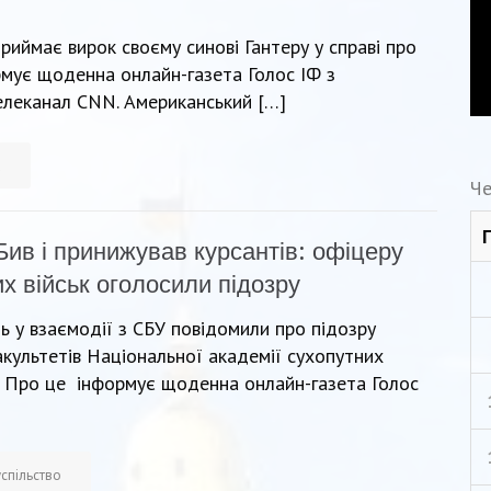
ймає вирок своєму синові Гантеру у справі про
рмує щоденна онлайн-газета Голос ІФ з
елеканал CNN. Американський […]
а
Че
Бив і принижував курсантів: офіцеру
х військ оголосили підозру
 у взаємодії з СБУ повідомили про підозру
акультетів Національної академії сухопутних
о. Про це інформує щоденна онлайн-газета Голос
спільство