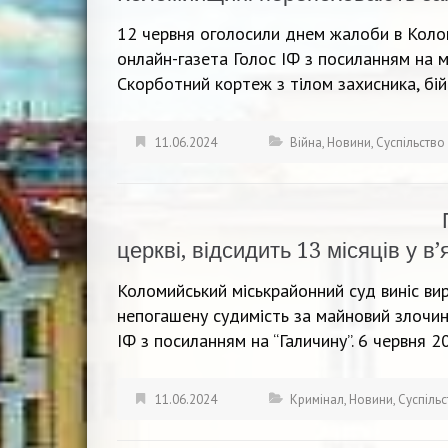
12 червня оголосили днем жалоби в Коло
онлайн-газета Голос ІФ з посиланням на м
Скорботний кортеж з тілом захисника, бій
11.06.2024
Війна
,
Новини
,
Суспільство
церкві, відсидить 13 місяців у в’
Коломийський міськрайонний суд виніс вир
непогашену судимість за майновий злочи
ІФ з посиланням на “Галичину”. 6 червня 
11.06.2024
Кримінал
,
Новини
,
Суспіль