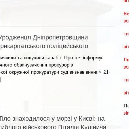
ві
Ве
во
ти
Уродженця Дніпропетровщини
прикарпатського поліцейського
ві
виявили та вилучили канабіс. Про це інформує
Ль
ічного обвинувачення прокурорів
во
ької окружної прокуратури суд визнав винним 21-
]
ти
ві
По
si
Тіло знаходилося у морзі у Києві: на
блого військового Віталія Кулінича