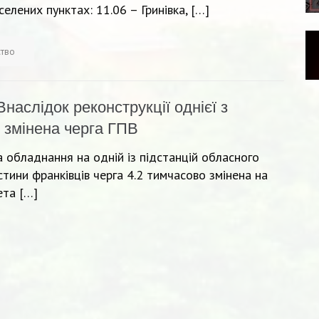
елених пунктах: 11.06 – Гринівка, […]
ство
Внаслідок реконструкції однієї з
у змінена черга ГПВ
а обладнання на одній із підстанцій обласного
тини франківців черга 4.2 тимчасово змінена на
ета […]