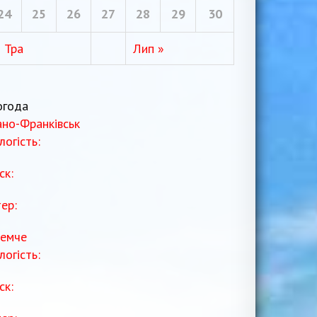
24
25
26
27
28
29
30
« Тра
Лип »
огода
ано-Франківськ
логість:
ск:
тер:
емче
логість:
ск: