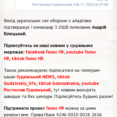
Вихід українських сил оборони з аАвдіївки
підтверджує і командир 3 ОШБ полковник
Андрій
Білецький.
Підписуйтесь на наші новини у суціальних
мережах:
facebook Голос ІФ
,
youtube Голос
ІФ
,
tiktok Голос ІФ.
Також рекомендуємо підписатися на телеграм-
канал
Гудзінський NEWS
,
tiktok
Gudzinskiy_life
,
tiktok Golosukraina
,
youtube
Ростислав Гудзінський
,
тут новини виходять
швидше та без цензури. Підписуйтесь будьмо разом!
Підтримати проект
Голос ІФ
можна за цими
реквізитами: ПриватБанк 4246 0010 0028 2636