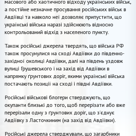
масового або хаотичного відходу українських військ,
а постійне незначне просування російських військ в
Авдіївці та навколо неї дозволяє припустити, що
українські війська наразі здійснюють відносно
контрольований відхід з населеного пункту.
Також російські джерела твердять, що війська РФ
також просунулися на сході Авдіївки до південно-
західної околиці Авдіївки, далі на південь уздовж
вулиці Грушевського і на захід від Авдіївки в
напрямку ґрунтових доріг, якими українські війська
постачають позиції на сході і півдні Авдіївки.
Російські військові блогери стверджують, що
окупанти близькі до того, щоб перерізати або вже
перерізали одну з ґрунтових доріг, що з’єднує
Авдіївку з Ласточкиним (на захід від Авдіївки).
Російські джерела стверджували, що загарбники