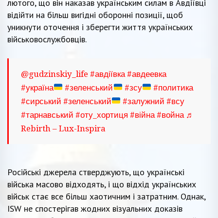
лютого, що він наказав українським силам в Авдіївці
відійти на більш вигідні оборонні позиції, щоб
уникнути оточення і зберегти життя українських
військовослужбовців.
@gudzinskiy_life
#авдіївка
#авдеевка
#україна
#зеленський
#зсу
#политика
#сирський
#зеленський
#залужний
#всу
#тарнавський
#оту_хортиця
#війна
#война
♬
Rebirth – Lux-Inspira
Російські джерела стверджують, що українські
війська масово відходять, і що відхід українських
військ стає все більш хаотичним і затратним. Однак,
ISW не спостерігав жодних візуальних доказів