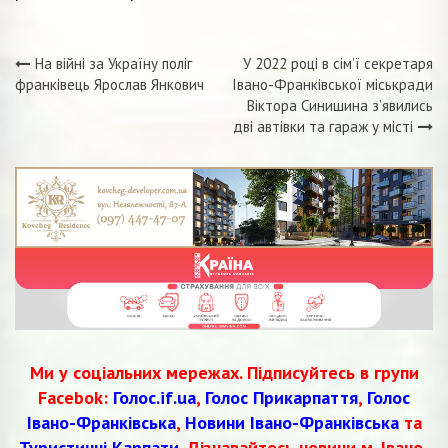
На війні за Україну поліг
У 2022 році в сім’ї секретаря
Навігація
франківець Ярослав Янкович
Івано-Франківської міськради
Віктора Синишина з’явились
записів
дві автівки та гараж у місті
Ми у соціальних мережах. Підписуйтесь в групи
Facebok:
Голос.if.ua
,
Голос Прикарпаття
,
Голос
Івано-Франківська
,
Новини Івано-Франківська
та
Туристичні Карпати
. Дізнавайтесь новини м. Івано-