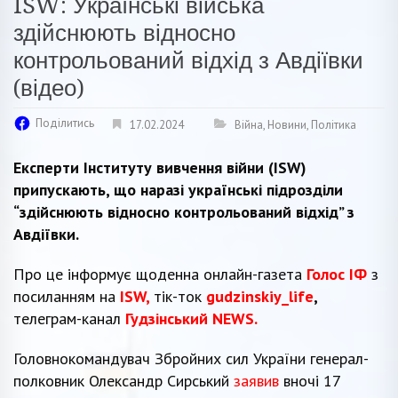
ISW: Українські війська
здійснюють відносно
контрольований відхід з Авдіївки
(відео)
Поділитись
17.02.2024
Війна
,
Новини
,
Політика
Експерти Інституту вивчення війни (ISW)
припускають, що наразі українські підрозділи
“здійснюють відносно контрольований відхід” з
Авдіївки.
Про це інформує щоденна онлайн-газета
Голос ІФ
з
посиланням на
ISW,
тік-ток
gudzinskiy_life
,
телеграм-канал
Гудзінський NEWS.
Головнокомандувач Збройних сил України генерал-
полковник Олександр Сирський
заявив
вночі 17