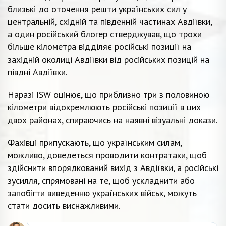
близькі до оточення решти українських сил у
центральній, східній та південній частинах Авдіївки,
а один російський блогер стверджував, що трохи
більше кілометра відділяє російські позиції на
західній околиці Авдіївки від російських позицій на
півдні Авдіївки.
Наразі ISW оцінює, що приблизно три з половиною
кілометри відокремлюють російські позиції в цих
двох районах, спираючись на наявні візуальні докази.
Фахівці припускають, що українським силам,
можливо, доведеться проводити контратаки, щоб
здійснити впорядкований вихід з Авдіївки, а російські
зусилля, спрямовані на те, щоб ускладнити або
запобігти виведенню українських військ, можуть
стати досить виснажливими.