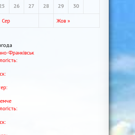
25
26
27
28
29
30
« Сер
Жов »
огода
ано-Франківськ
логість:
ск:
тер:
емче
логість:
ск: