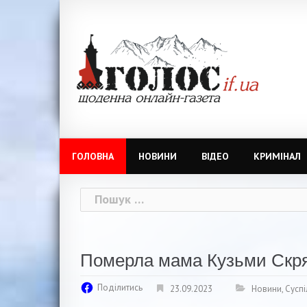
Skip
to
content
ГОЛОВНА
НОВИНИ
ВІДЕО
КРИМІНАЛ
Пошук:
Померла мама Кузьми Скря
Поділитись
23.09.2023
Новини
,
Суспі