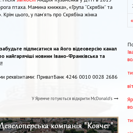
рога птаха. Мамина книжка», «Група “Скрябін” та
. Крім цього, у пам’ять про Скрябіна жінка
П
забудьте підписатися на його відеоверсію канал
Ів
ро найгарячіші новини Івано-Франківська та
во
!
ти
ми реквізитами: ПриватБанк 4246 0010 0028 2686
ві
У Яремче готуються відкрити McDonald’s
Яр
во
ти