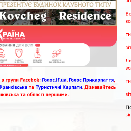
ві
Ве
во
ти
ві
Ль
во
 в групи Facebok:
Голос.if.ua
,
Голос Прикарпаття
,
ти
Франківська
та
Туристичні Карпати
. Дізнавайтесь
ві
нківська та області першими.
По
si