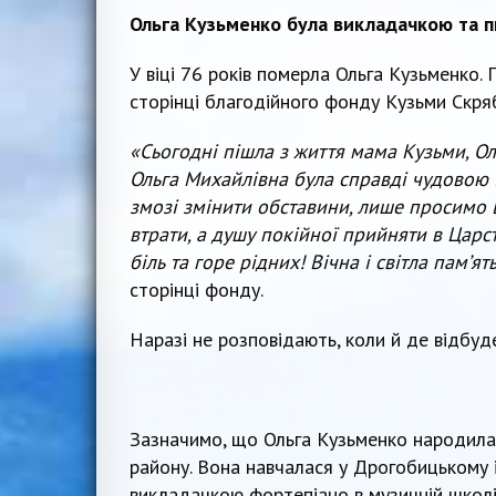
Ольга Кузьменко була викладачкою та 
У віці 76 років померла Ольга Кузьменко. 
сторінці благодійного фонду Кузьми Скр
«Сьогодні пі
шла з життя мама Кузьми, Ол
Ольга Михайлівна була справді чудовою
змозі змінити обставини, лише просимо 
втрати, а душу покійної прийняти в Царс
біль та горе рідних! Вічна і світла пам’
сторінці фонду.
Наразі не розповідають, коли й де відбу
Зазначимо, що Ольга Кузьменко народилас
району. Вона навчалася у Дрогобицькому 
викладачкою фортепіано в музичній школі