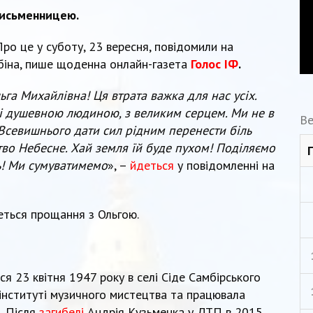
письменницею.
Про це у суботу, 23 вересня, повідомили на
ябіна, пише щоденна онлайн-газета
Голос ІФ
.
ьга Михайлівна! Ця втрата важка для нас усіх.
 і душевною людиною, з великим серцем. Ми не в
Ве
Всевишнього дати сил рідним перенести біль
тво Небесне. Хай земля їй буде пухом! Поділяємо
ять! Ми сумуватимемо
», –
йдеться
у повідомленні на
деться прощання з Ольгою.
я 23 квітня 1947 року в селі Сіде Самбірського
інституті музичного мистецтва та працювала
. Після
загибелі
Андрія Кузьменка у ДТП в 2015