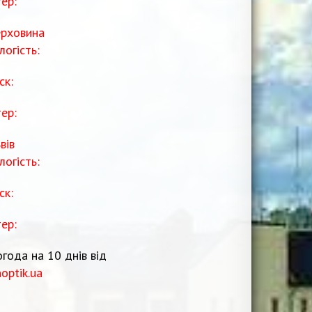
тер:
рховина
логість:
ск:
тер:
вів
логість:
ск:
тер:
года на 10 днів від
noptik.ua