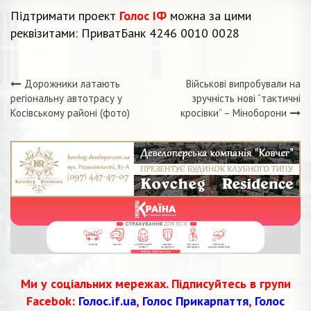
Підтримати проект
Голос ІФ
можна за цими
реквізитами: ПриватБанк 4246 0010 0028
Дорожники латають
Військові випробували на
Навігація
регіональну автотрасу у
зручність нові “тактичні
Косівському районі (фото)
кросівки” – Міноборони
записів
Ми у соціальних мережах. Підписуйтесь в групи
Facebok:
Голос.if.ua
,
Голос Прикарпаття
,
Голос