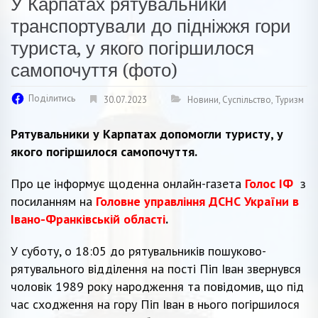
У Карпатах рятувальники
транспортували до підніжжя гори
туриста, у якого погіршилося
самопочуття (фото)
Поділитись
30.07.2023
Новини
,
Суспільство
,
Туризм
Рятувальники у Карпатах допомогли туристу, у
якого погіршилося самопочуття.
Про це інформує щоденна онлайн-газета
Голос ІФ
з
посиланням на
Головне управління ДСНС України в
Івано-Франківській області
.
У суботу, о 18:05 до рятувальників пошуково-
рятувального відділення на пості Піп Іван звернувся
чоловік 1989 року народження та повідомив, що під
час сходження на гору Піп Іван в нього погіршилося