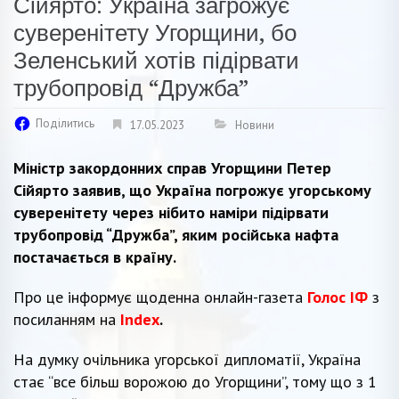
Сійярто: Україна загрожує
суверенітету Угорщини, бо
Зеленський хотів підірвати
трубопровід “Дружба”
Поділитись
17.05.2023
Новини
Міністр закордонних справ Угорщини Петер
Сійярто заявив, що Україна погрожує угорському
суверенітету через нібито наміри підірвати
трубопровід “Дружба”, яким російська нафта
постачається в країну.
Про це інформує щоденна онлайн-газета
Голос ІФ
з
посиланням на
Index
.
На думку очільника угорської дипломатії, Україна
стає “все більш ворожою до Угорщини”, тому що з 1