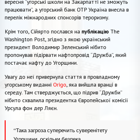
вересня “угорські школи на Закарпатті не зможуть
працювати”, а угорський банк OTP Україна внесла в
перелік міжнародних спонсорів тероризму.
Крім того, Сійярто послався на
публікацію
The
Washington Post, згідно з якою український
президент Володимир Зеленський нібито
пропонував підірвати нафтопровід “Дружба”, який
постачає нафту до Угорщини.
Увагу до неї привернула стаття в провладному
угорському виданні
Origo
, яка вийшла вранці в
середу. Там стверджується, що підрив “Дружби”
нібито схвалила президентка Європейської комісії
Урсула фон дер Ляєн.
“Така загроза суперечить суверенітету
Угорщини, оскільки безпека