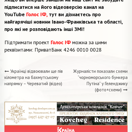
підписатися на його відеоверсію канал на
YouTube
Голос ІФ,
тут ви дізнаєтесь про
найгарячіші новини Івано-Франківська та області,
про які не розповідають інші ЗМІ!
Підтримати проект
Голос ІФ
можна за цими
реквізитами: ПриватБанк 4246 0010 0028
Українці відвоювали ще пів
Журналісти показали схеми
Навігація
кілометра на бахмутському
“чорноморського бункера
напрямку – Череватий (відео)
Путіна” у Геленджику
записів
(фото+схеми)