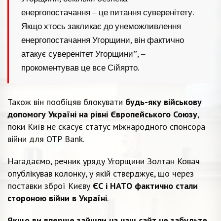
енергопостачання – це питання суверенітету.
Якщо хтось закликає до унеможливлення
енергопостачання Угорщини, він фактично
атакує суверенітет Угорщини”, –
прокоментував це все Сійярто.
Також він пообіцяв блокувати
будь-яку військову
допомогу Україні на рівні Європейського Союзу
,
поки Київ не скасує статус міжнародного спонсора
війни для OTP Bank.
Нагадаємо, речник уряду Угорщини Золтан Ковач
опублікував колонку, у якій стверджує, що через
поставки зброї Києву
ЄС і НАТО фактично стали
стороною війни в Україні
.
Якщо ви вперше зайшли на наш сайт не забудьте