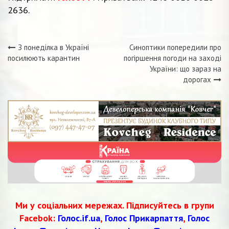
2636.
З понеділка в Україні
Синоптики попередили про
Навігація
посилюють карантин
погіршення погоди на заході
України: що зараз на
записів
дорогах
Ми у соціальних мережах. Підписуйтесь в групи
Facebok:
Голос.if.ua
,
Голос Прикарпаття
,
Голос