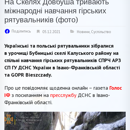
На Скелях Довбуша тривають
міжнародні навчання гірських
рятувальників (фото)
Поділитись
05.12.2021
Новини
,
Суспільство
Українські та польські рятувальники зібралися
в урочищі Бубницькі скелі Калуського району на
спільні навчання гірських рятувальників СПРЧ АРЗ
СП ГУ ДСНС України в Івано-Франківській області
та GOPR Bieszczady.
Про це повідомляє щоденна онлайн – газета
Голос
ІФ
з посиланням на
пресслужбу
ДСНС в Івано-
Франківській області.