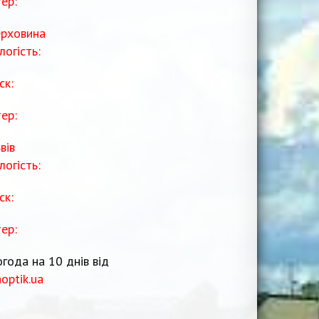
тер:
рховина
логість:
ск:
тер:
вів
логість:
ск:
тер:
года на 10 днів від
noptik.ua