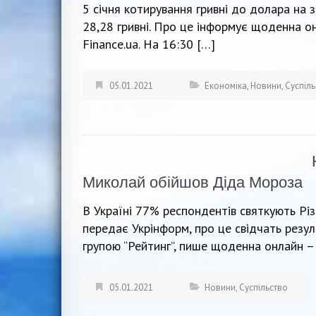
5 січня котирування гривні до долара на з
28,28 гривні. Про це інформує щоденна он
Finance.ua. На 16:30 […]
05.01.2021
Економіка
,
Новини
,
Суспіль
Миколай обійшов Діда Мороза
В Україні 77% респондентів святкують Різ
передає Укрінформ, про це свідчать резу
групою “Рейтинг”, пише щоденна онлайн – 
05.01.2021
Новини
,
Суспільство