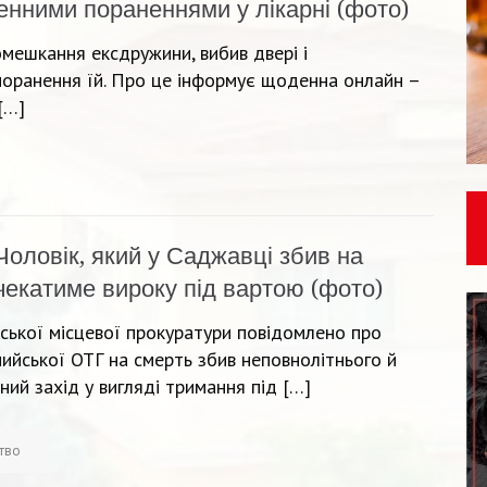
енними пораненнями у лікарні (фото)
мешкання ексдружини, вибив двері і
поранення їй. Про це інформує щоденна онлайн –
[…]
Чоловік, який у Саджавці збив на
, чекатиме вироку під вартою (фото)
ської місцевої прокуратури повідомлено про
мийської ОТГ на смерть збив неповнолітнього й
ий захід у вигляді тримання під […]
ство