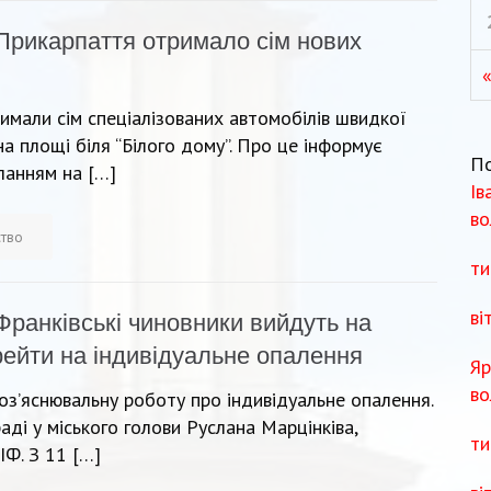
Прикарпаття отримало сім нових
«
имали сім спеціалізованих автомобілів швидкої
а площі біля “Білого дому”. Про це інформує
П
ланням на […]
Ів
во
ство
ти
ві
Франківські чиновники вийдуть на
рейти на індивідуальне опалення
Яр
во
оз’яснювальну роботу про індивідуальне опалення.
аді у міського голови Руслана Марцінківа,
ти
ІФ. З 11 […]