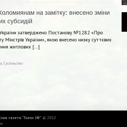
Коломиянам на замітку: внесено зміни
их субсидій
в України затверджено Постанову №1282 «Про
у Мінстрів України», якою внесено низку суттєвих
ення житлових […]
ка
,
Суспільство
ією газети “Голос ІФ”
© 2012
ло