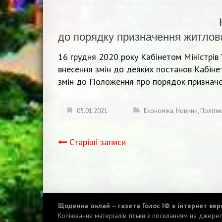
до порядку призначення житлов
16 грудня 2020 року Кабінетом Міністрі
внесення змін до деяких постанов Кабінет
змін до Положення про порядок признач
05.01.2021
Економіка
,
Новини
,
Політи
Старіші записи
Навігація
записів
Щоденна онлай – газета Голос ІФ є інтернет верс
Копіювання матеріалів тільки з посиланням на джере