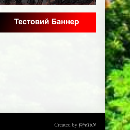
Created by
f@eToN