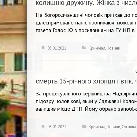
колишню дружину. Жінка з числ
На Богородчанщині чоловік приїхав до по
цілеспрямовано наніс проникаючі ножові 
газета Голос ІФ з посиланням на ГУ НП в 
05.01.2021
Кримінал
,
Новини
смерть 15-річного хлопця і втік
За процесуального керівництва Надвірнян
підозру чоловікові, який у Саджавці Коло
залишив місце ДТП. Йому обрано запобіжн
05.01.2021
Кримінал
,
Новини
,
Суспіль