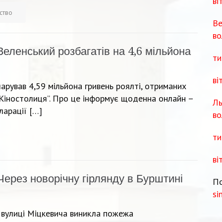
ві
ство
Ве
во
Зеленський розбагатів на 4,6 мільйона
ти
ві
рував 4,59 мільйона гривень роялті, отриманих
 “Кіностолиця”. Про це інформує щоденна онлайн –
Ль
ларації […]
во
ти
ві
Через новорічну гірлянду в Бурштині
По
si
на вулиці Міцкевича виникла пожежа