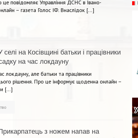
о це повідомляє Управління ДСНС в Івано-
нлайн – газета Голос ІФ. Внаслідок […]
У селі на Косівщині батьки і працівники
садку на час локдауну
ас локдауну, але батьки та працівники
цього рішення. Про це інформує щоденна онлайн –
ри […]
ство
Прикарпатець з ножем напав на