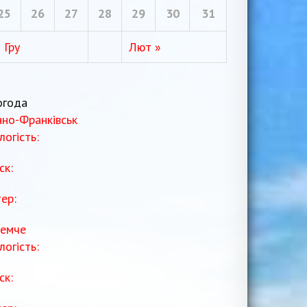
25
26
27
28
29
30
31
 Гру
Лют »
огода
ано-Франківськ
логість:
ск:
тер:
емче
логість:
ск: