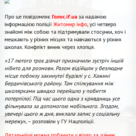
Про це повідомляє
Голос.if.ua
за наданою
інформацією поліції
Житомир інфо
, усі четверо
знайомі між собою та підтримували стосунки, хоч і
мешкають у різних місцях та навчаються у різних
школах. Конфлікт виник через хлопця.
«17 лютого троє дівчат призначили зустріч іншій
нібито для розмови. Разом відійшли у безлюдне
місце поблизу закинутої будівлі у с. Хажині
Бердичівського району. Там спілкування між
школярками швидко перейшло у побиття
потерпілої. Під час цього одна з кривдниць усе
фільмувала за допомогою мобільного. Згодом,
увечері цього ж дня, виклала запис у соціальну
мережу»
, – розповіли у ГУ Нацполіції.
Детальніше можна побачити у відео за даним