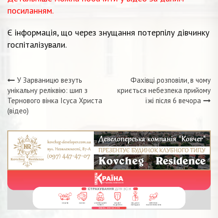
посиланням.
Є інформація, що через знущання потерпілу дівчинку
госпіталізували.
У Зарваницю везуть
Фахівці розповіли, в чому
Навігація
унікальну реліквію: шип з
криється небезпека прийому
Тернового вінка Ісуса Христа
їжі після 6 вечора
записів
(відео)