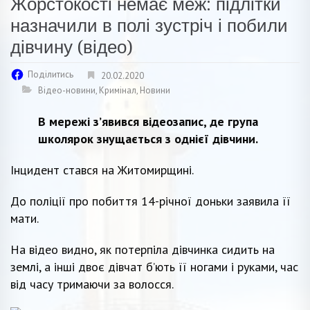
Жорстокості немає меж: підлітки
назначили в полі зустріч і побили
дівчину (відео)
Поділитись
20.02.2020
Відео-новини
,
Кримінал
,
Новини
В мережі з’явився відеозапис, де група
школярок знущається з однієї дівчини.
Інцидент стався на Житомирщині.
До поліції про побиття 14-річної доньки заявила її
мати.
На відео видно, як потерпіла дівчинка сидить на
землі, а інші двоє дівчат б’ють її ногами і руками, час
від часу тримаючи за волосся.