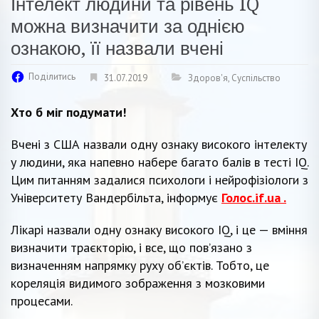
Інтелект людини та рівень IQ
можна визначити за однією
ознакою, її назвали вчені
Поділитись
31.07.2019
Здоров'я
,
Суспільство
Хто б міг подумати!
Вчені з США назвали одну ознаку високого інтелекту
у людини, яка напевно набере багато балів в тесті IQ.
Цим питанням задалися психологи і нейрофізіологи з
Університету Вандербільта, інформує
Голос.if.ua .
Лікарі назвали одну ознаку високого IQ, і це — вміння
визначити траєкторію, і все, що пов’язано з
визначенням напрямку руху об’єктів. Тобто, це
кореляція видимого зображення з мозковими
процесами.