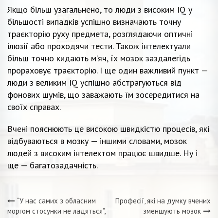
Якщо більш узагальнено, то люди з високим IQ у
більшості випадків успішно визначають точну
траєкторію руху предмета, розглядаючи оптичні
ілюзії або проходячи тести. Також інтелектуали
більш точно кидають м’яч, їх мозок заздалегідь
прораховує траєкторію. І ще один важливий пункт —
люди з великим IQ успішно абстрагуються від
фонових шумів, що заважають їм зосередитися на
своїх справах.
Вчені пояснюють це високою швидкістю процесів, які
відбуваються в мозку — іншими словами, мозок
людей з високим інтелектом працює швидше. Ну і
ще — багатозадачність.
“У нас самих з обласним
Професії, які на думку вчених
Навігація
моргом стосунки не ладяться”,
зменшують мозок