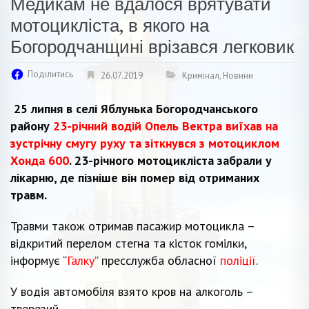
Медикам не вдалося врятувати
мотоцикліста, в якого на
Богородчанщині врізався легковик
Поділитись
26.07.2019
Кримінал
,
Новини
25 липня в селі Яблунька Богородчанського
району
23-річний водій Опель Вектра виїхав на
зустрічну смугу руху та зіткнувся з мотоциклом
Хонда 600
. 23-річного мотоцикліста забрали у
лікарню, де пізніше він помер від отриманих
травм.
Травми також отримав пасажир мотоцикла –
відкритий перелом стегна та кісток гомілки,
інформує “
Галку
” пресслужба обласної
поліції
.
У водія автомобіля взято кров на алкоголь –
тверезий.