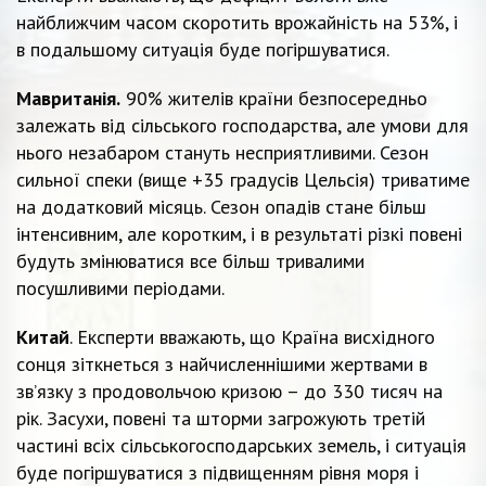
найближчим часом скоротить врожайність на 53%, і
в подальшому ситуація буде погіршуватися.
Мавританія.
90% жителів країни безпосередньо
залежать від сільського господарства, але умови для
нього незабаром стануть несприятливими. Сезон
сильної спеки (вище +35 градусів Цельсія) триватиме
на додатковий місяць. Сезон опадів стане більш
інтенсивним, але коротким, і в результаті різкі повені
будуть змінюватися все більш тривалими
посушливими періодами.
Китай
. Експерти вважають, що Країна висхідного
сонця зіткнеться з найчисленнішими жертвами в
зв’язку з продовольчою кризою – до 330 тисяч на
рік. Засухи, повені та шторми загрожують третій
частині всіх сільськогосподарських земель, і ситуація
буде погіршуватися з підвищенням рівня моря і