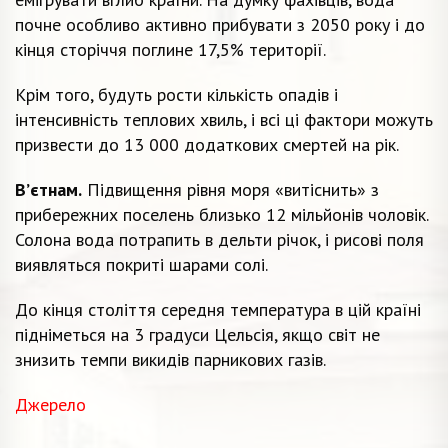
почне особливо активно прибувати з 2050 року і до
кінця сторіччя поглине 17,5% території.
Крім того, будуть рости кількість опадів і
інтенсивність теплових хвиль, і всі ці фактори можуть
призвести до 13 000 додаткових смертей на рік.
В’єтнам.
Підвищення рівня моря «витіснить» з
прибережних поселень близько 12 мільйонів чоловік.
Солона вода потрапить в дельти річок, і рисові поля
виявляться покриті шарами солі.
До кінця століття середня температура в цій країні
підніметься на 3 градуси Цельсія, якщо світ не
знизить темпи викидів парникових газів.
Джерело