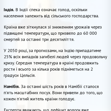
Індія.
В Індії спека означає голод, оскільки
населення залежить від сільського господарства.
Країна вже зіткнулася зі зниженням урожаїв через
підвищені температури, що призвело до 60 000
смертей за останні три десятиліття.
У 2050 році, за прогнозами, на Індію припадатиме
25% всіх випадків загибелі людей через продовольчу
кризу. Середня температура в країні продовжить
рости і всього за кілька років підніметься на 2
градуси Цельсія.
Намібія.
За останні шість років в Намібії сталося
п’ять масштабних посух. Вони привели до того, що
кожен п’ятий житель країни голодує.
Експерти вважають, що дефіцит вологи вже