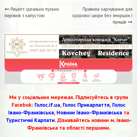
Рецепт ідеально пухких
Правила харчування для
Навігація
пиріжків з капустою
здорової шкіри без зморшок і
прищів
записів
Ми у соціальних мережах. Підписуйтесь в групи
Facebok:
Голос.if.ua
,
Голос Прикарпаття
,
Голос
Івано-Франківська
,
Новини Івано-Франківська
та
Туристичні Карпати
. Дізнавайтесь новини м. Івано-
Франківська та області першими.