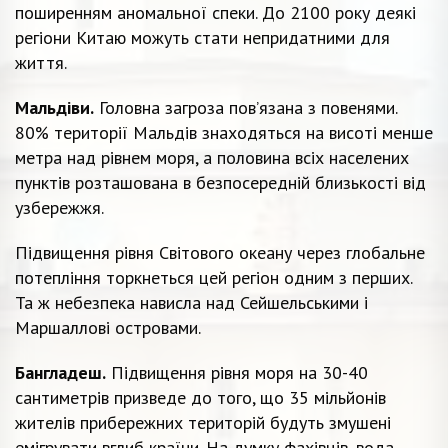
поширенням аномальної спеки. До 2100 року деякі
регіони Китаю можуть стати непридатними для
життя.
Мальдіви.
Головна загроза пов’язана з повенями.
80% території Мальдів знаходяться на висоті менше
метра над рівнем моря, а половина всіх населених
пунктів розташована в безпосередній близькості від
узбережжя.
Підвищення рівня Світового океану через глобальне
потепління торкнеться цей регіон одним з перших.
Та ж небезпека нависла над Сейшельськими і
Маршаллові островами.
Бангладеш.
Підвищення рівня моря на 30-40
сантиметрів призведе до того, що 35 мільйонів
жителів прибережних територій будуть змушені
емігрувати вглиб країни. На думку фахівців, вода