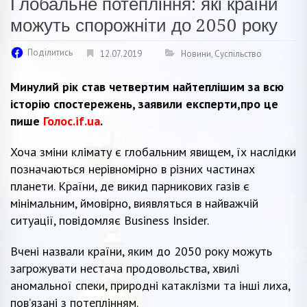
Глобальне потепління: які країни
можуть спорожніти до 2050 року
Поділитись
12.07.2019
Новини
,
Суспільство
Минулий рік став четвертим найтеплішим за всю
історію спостережень, заявили експерти,про це
пише
Голос.if.ua
.
Хоча зміни клімату є глобальним явищем, їх наслідки
позначаються нерівномірно в різних частинах
планети. Країни, де викид парникових газів є
мінімальним, ймовірно, виявляться в найважчій
ситуації, повідомляє Business Insider.
Вчені назвали країни, яким до 2050 року можуть
загрожувати нестача продовольства, хвилі
аномальної спеки, природні катаклізми та інші лиха,
пов’язані з потеплінням.