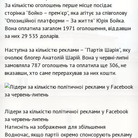
За кількістю оголошень перше місце посідає
сторінка “Бойко – прем’єр”, яка агітує за співголову
“Опозиційної платформи – За життя” Юрія Бойка.
Вона оплатила загалом 1971 оголошення, віддавши
за них 29 535 доларів.
Наступна за кількістю реклами – “Партія Шарія”, яку
очолює блогер Анатолій Шарій. Вона у червні-липні
замовляла 787 оголошень та оплатила ще 306, не
вказавши, хто саме перерахував за них кошти.
Лідери за кількістю політичної реклами у Facebook
за червень-липень
Натисніть на зображення для збільшення
Водночас, якщо партії окремо спонсорують рекламу