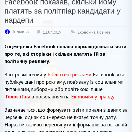
Facebook показав, скільки йому
платять за політпіар кандидати у
нардепи
Поділитись
12.07.2019
Економіка
,
Новини
Соцмережа Facebook почала оприлюднювати звіти
про те, які сторінки і скільки платять їй за
політичну рекламу.
Звіт розміщений у
Бібліотеці реклами
Facebook, яка
публікує дані про рекламу, пов’язану із соціальними
питаннями, виборами або політикою, пише
Голос.if.ua
з посиланням на
Економічну правду.
Зазначається, що формувати звіти почали з даних за
червень, однак соцмережа не вказує точну дату.
Наразі можливо переглянути інформацію за останній
день, тиждень та загалом, починаючи з червня.