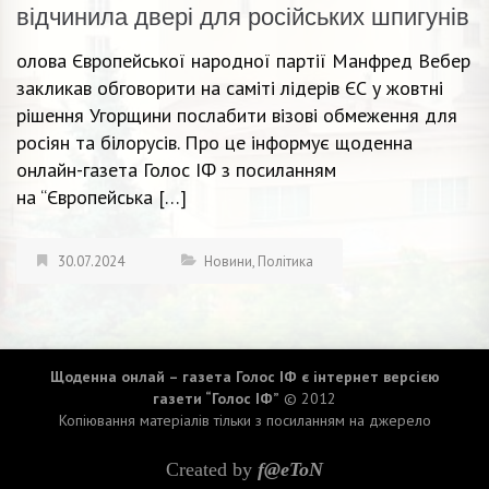
відчинила двері для російських шпигунів
олова Європейської народної партії Манфред Вебер
закликав обговорити на саміті лідерів ЄС у жовтні
рішення Угорщини послабити візові обмеження для
росіян та білорусів. Про це інформує щоденна
онлайн-газета Голос ІФ з посиланням
на “Європейська […]
30.07.2024
Новини
,
Політика
Щоденна онлай – газета Голос ІФ є інтернет версією
газети “Голос ІФ”
© 2012
Копіювання матеріалів тільки з посиланням на джерело
Created by
f@eToN