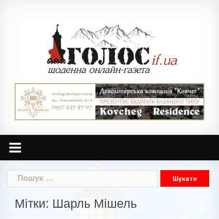
Skip
to
content
Пошук:
Мітки: Шарль Мішель