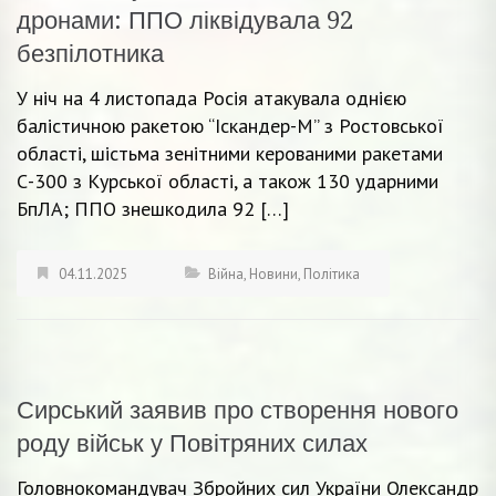
дронами: ППО ліквідувала 92
безпілотника
У ніч на 4 листопада Росія атакувала однією
балістичною ракетою “Іскандер-М” з Ростовської
області, шістьма зенітними керованими ракетами
С-300 з Курської області, а також 130 ударними
БпЛА; ППО знешкодила 92 […]
04.11.2025
Війна
,
Новини
,
Політика
Сирський заявив про створення нового
роду військ у Повітряних силах
Головнокомандувач Збройних сил України Олександр