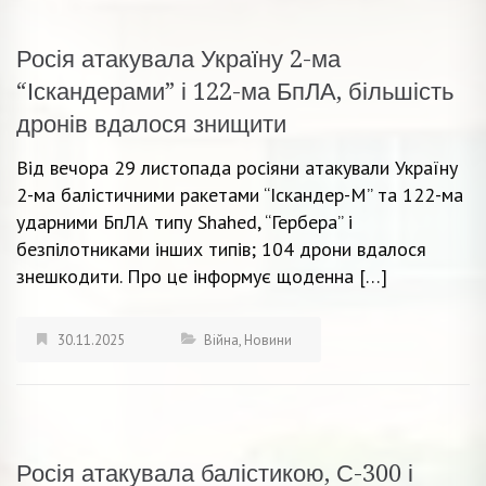
Росія атакувала Україну 2-ма
“Іскандерами” і 122-ма БпЛА, більшість
дронів вдалося знищити
Від вечора 29 листопада росіяни атакували Україну
2-ма балістичними ракетами “Іскандер-М” та 122-ма
ударними БпЛА типу Shahed, “Гербера” і
безпілотниками інших типів; 104 дрони вдалося
знешкодити. Про це інформує щоденна […]
30.11.2025
Війна
,
Новини
Росія атакувала балістикою, С-300 і