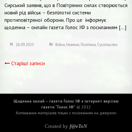
Сирський заявив, що в Повітряних силах створюється
новий рід військ – безпілотні системи
протиповітряної оборони. Про це інформує
щоденна – онлайн газета Голос ІФ з посиланням […]
26.09.2025
Війна
,
Новини
,
Політика
,
Суспільство
Старіші записи
Навігація
записів
Щоденна онлай – газета Голос ІФ є інтернет версією
газети “Голос ІФ”
© 2012
Копіювання матеріалів тільки з посиланням на джерело
Created by
f@eToN