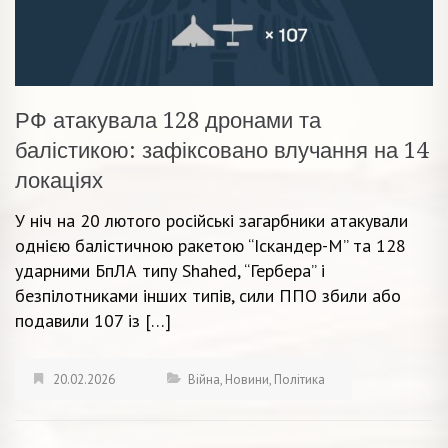
РФ атакувала 128 дронами та
балістикою: зафіксовано влучання на 14
локаціях
У ніч на 20 лютого російські загарбники атакували
однією балістичною ракетою “Іскандер-М” та 128
ударними БпЛА типу Shahed, “Гербера” і
безпілотниками інших типів, сили ППО збили або
подавили 107 із […]
20.02.2026
Війна
,
Новини
,
Політика