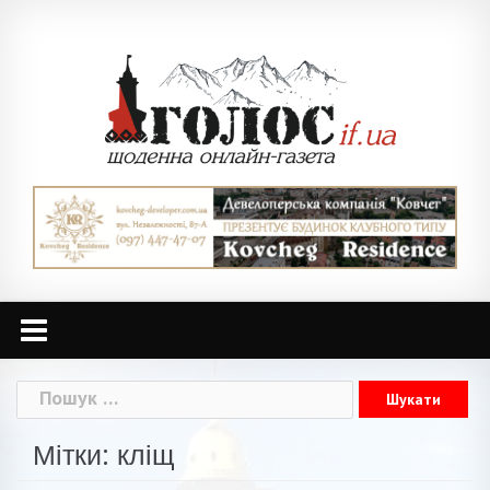
Skip
to
content
Пошук:
Мітки: кліщ