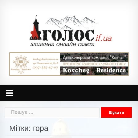
Skip
to
content
Пошук:
Мітки: гора