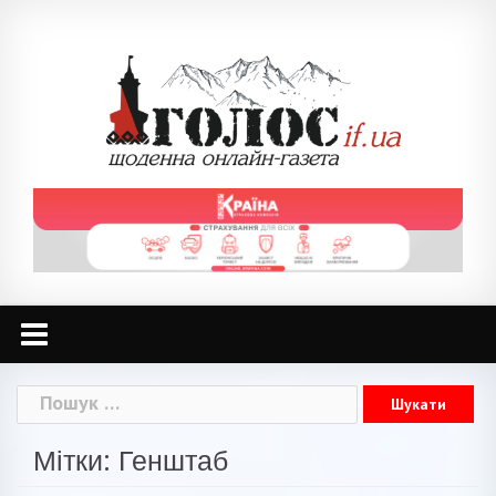
Skip
to
content
Пошук:
Мітки: Генштаб