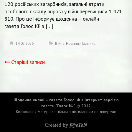
120 російських загарбників, загальні втрати
особового складу ворога у війні перевищили 1 421
810. Про це інформує щоденна – онлайн
газета Голос ІФ з […]
14.07.2026
Війна
,
Новини
,
Політика
Старіші записи
Навігація
записів
Щоденна онлай – газета Голос ІФ є інтернет версією
газети “Голос ІФ”
© 2012
Копіювання матеріалів тільки з посиланням на джерело
Created by
f@eToN