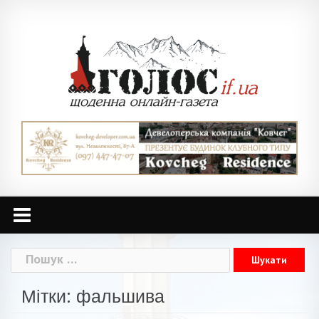
Skip
to
content
Пошук:
Мітки: фальшива