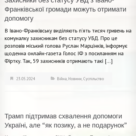
Захисники без статусу УБД з Івано-
Франківської громади можуть отримати
допомогу
В Івано-Франківську виділяють п‘ять тисяч гривень на
комуналку захисникам без статусу УБД. Про це
розповів міський голова Руслан Марцінків, інформує
щоденна онлайн-газета Голос ІФ з посиланням на
Фіртку. Так, 59 захисників отримають такі […]
23.05.2024
Війна
,
Новини
,
Суспільство
Трамп підтримав схвалення допомоги
Україні, але “як позику, а не подарунок”