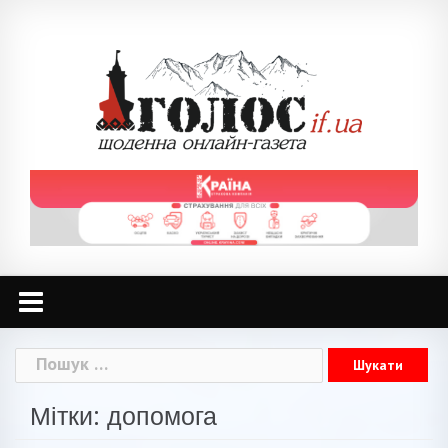
Skip
to
content
Пошук:
Мітки: допомога