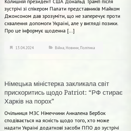
Колишній президент США Дональд Трамп після
зустрічі зі спікером Палати представників Майком
Джонсоном дав зрозуміти, що не заперечує проти
схвалення допомоги Україні, але у вигляді позики.
Про це інформує щоденна […]
13.04.2024
Війна
,
Новини
,
Політика
Німецька міністерка закликала світ
прискоритись щодо Patriot: “РФ стирає
Харків на порох”
Очільниця МЗС Німеччини Анналена Бербок
сподівається на ясність щодо того, хто може
надати Україні додаткові засоби ППО до зустрічі