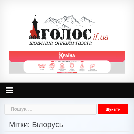
Skip
to
content
Пошук:
Мітки: Білорусь