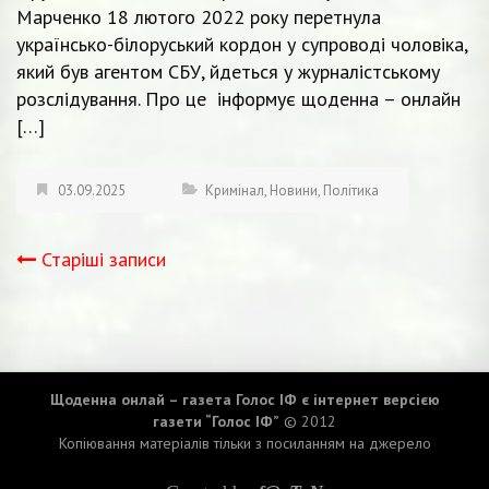
Марченко 18 лютого 2022 року перетнула
українсько-білоруський кордон у супроводі чоловіка,
який був агентом СБУ, йдеться у журналістському
розслідування. Про це інформує щоденна – онлайн
[…]
03.09.2025
Кримінал
,
Новини
,
Політика
Старіші записи
Навігація
записів
Щоденна онлай – газета Голос ІФ є інтернет версією
газети “Голос ІФ”
© 2012
Копіювання матеріалів тільки з посиланням на джерело