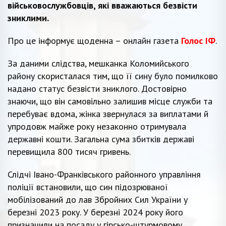
військовослужбовців, які вважаються безвісти
зниклими.
Про це інформує щоденна – онлайн газета
Голос ІФ
.
За даними слідства, мешканка Коломийського
району скористалася тим, що її сину було помилково
надано статус безвісти зниклого. Достовірно
знаючи, що він самовільно залишив місце служби та
перебуває вдома, жінка звернулася за виплатами й
упродовж майже року незаконно отримувала
державні кошти. Загальна сума збитків державі
перевищила 800 тисяч гривень.
Слідчі Івано-Франківського районного управління
поліції встановили, що син підозрюваної
мобілізований до лав Збройних Сил України у
березні 2023 року. У березні 2024 року його
призначили на посаду у гірсько-штурмовому