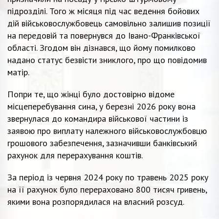
підрозділі. Того ж місяця під час ведення бойових
дій військовослужбовець самовільно залишив позиції
на передовій та повернувся до Івано-Франківської
області. Згодом він дізнався, що йому помилково
надано статус безвісти зниклого, про що повідомив
матір.
Попри те, що жінці було достовірно відоме
місцеперебування сина, у березні 2026 року вона
звернулася до командира військової частини із
заявою про виплату належного військовослужбовцю
грошового забезпечення, зазначивши банківський
рахунок для перерахування коштів.
За період із червня 2024 року по травень 2025 року
на її рахунок було перераховано 800 тисяч гривень,
якими вона розпорядилася на власний розсуд.