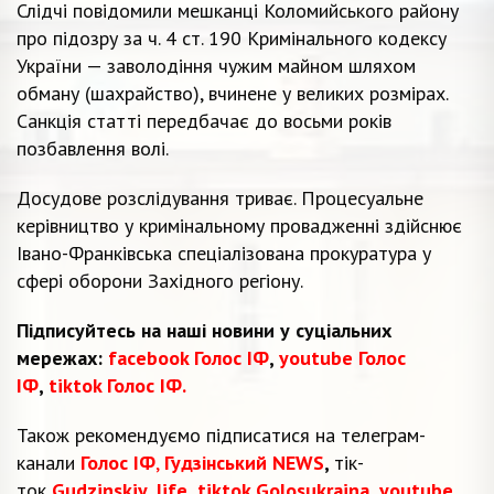
Слідчі повідомили мешканці Коломийського району
про підозру за ч. 4 ст. 190 Кримінального кодексу
України — заволодіння чужим майном шляхом
обману (шахрайство), вчинене у великих розмірах.
Санкція статті передбачає до восьми років
позбавлення волі.
Досудове розслідування триває. Процесуальне
керівництво у кримінальному провадженні здійснює
Івано-Франківська спеціалізована прокуратура у
сфері оборони Західного регіону.
Підписуйтесь на наші новини у суціальних
мережах:
facebook Голос ІФ
,
youtube Голос
ІФ
,
tiktok Голос ІФ.
Також рекомендуємо підписатися на телеграм-
канали
Голос ІФ
,
Гудзінський NEWS
,
тік-
ток
Gudzinskiy_life
,
tiktok Golosukraina
,
youtube