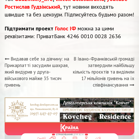
Ростислав Гудзінський
,
тут новини виходять
швидше та без цензури. Підписуйтесь будьмо разом!
Підтримати проект
Голос ІФ
можна за цими
реквізитами: ПриватБанк 4246 0010 0028 2636
Видавав себе за дівчину: на
В Івано-Франківській громаді
Навігація
Прикарпатті засудили шахрая,
затвердили найбільшу
який видурив у друга-
кількість проєктів та виділили
записів
військового майже 35 тисяч
17 мільйонів гривень на їх
гривень
співфінансування