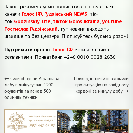
Також рекомендуємо підписатися на телеграм-
канали
Голос ІФ
,
Гудзінський NEWS
,
тік-
ток
Gudzinskiy_life
,
tiktok Golosukraina
,
youtube
Ростислав Гудзінський
,
тут новини виходять
швидше та без цензури. Підписуйтесь будьмо разом!
Підтримати проект
Голос ІФ
можна за цими
реквізитами: ПриватБанк 4246 0010 0028 2636
Сили оборони України за
Прикордонники повідомили
Навігація
добу відмінусували 1200
про ситуацію на західному
окупантів та понад 500
кордоні за минулу добу
записів
одиниць техніки