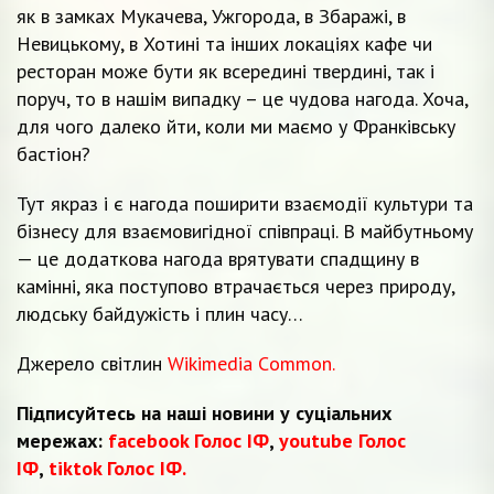
як в замках Мукачева, Ужгорода, в Збаражі, в
Невицькому, в Хотині та інших локаціях кафе чи
ресторан може бути як всередині твердині, так і
поруч, то в нашім випадку – це чудова нагода. Хоча,
для чого далеко йти, коли ми маємо у Франківську
бастіон?
Тут якраз і є нагода поширити взаємодії культури та
бізнесу для взаємовигідної співпраці. В майбутньому
— це додаткова нагода врятувати спадщину в
камінні, яка поступово втрачається через природу,
людську байдужість і плин часу…
Джерело світлин
Wikimedia Сommon.
Підписуйтесь на наші новини у суціальних
мережах:
facebook Голос ІФ
,
youtube Голос
ІФ
,
tiktok Голос ІФ.