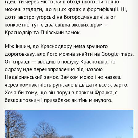
їдеш ти через місто, чи в обхід нього, ти точно
можеш згадати, що в цих краях є фортифікації. Ні,
доти австро-угорські на Богородчанщині, а от
конкретно тут є два свідка вікових драм —
Краснодвір та Пнівський замок.
Між іншим, до Краснодвору нема зручного
дороговказу, але його можна знайти на Google-maps.
От справді — вводиш в пошуку Краснодвір, то
одразу йде перенаправлення під назвою
Надвірнянський замок. Замком може і не назвеш
через компактність руїн, але відвідати все ж варто.
Хоча би тому, що він поруч з парком Франка, є
безкоштовним і приваблює як тінь минулого.