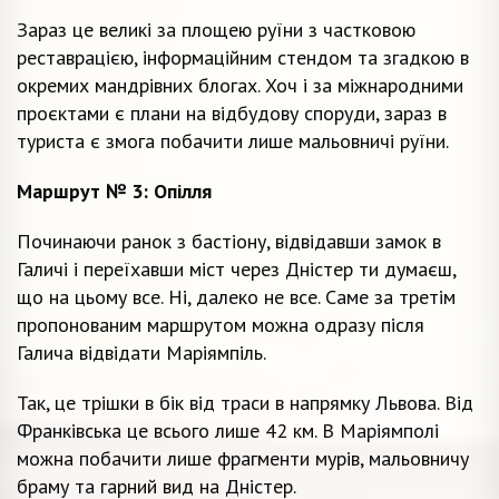
Зараз це великі за площею руїни з частковою
реставрацією, інформаційним стендом та згадкою в
окремих мандрівних блогах. Хоч і за міжнародними
проєктами є плани на відбудову споруди, зараз в
туриста є змога побачити лише мальовничі руїни.
Маршрут № 3: Опілля
Починаючи ранок з бастіону, відвідавши замок в
Галичі і переїхавши міст через Дністер ти думаєш,
що на цьому все. Ні, далеко не все. Саме за третім
пропонованим маршрутом можна одразу після
Галича відвідати Маріямпіль.
Так, це трішки в бік від траси в напрямку Львова. Від
Франківська це всього лише 42 км. В Маріямполі
можна побачити лише фрагменти мурів, мальовничу
браму та гарний вид на Дністер.