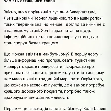
Замість останнього слова
Звісно, що у порівнянні з сусіднім Закарпаттям,
Львівщиною чи Тернопільщиною, то в нашім регіоні
таких твердинь значно менше і догляд за ними не є
в належному стані. Хоч і зараз питання щодо
інформаційних стендів почало вирішуватись, сам
стан споруд бажає кращого.
Що можна вдіяти в майбутньому? В першу чергу —
більше інформаційно пропрацювати туристичні
маршрути, краще поширювати інформацію про
прикарпатські замки та рекомендувати їх тим, кому
вже мало цікаві є традиційні маршрути. Окрім того,
що кожен з населених пунктів, де є замок потребує
кращого дорожного покриття, потрібно також
враховувати ще одні можливості.
Перше — це взаємодія влади та бізнесу. Коли бачиш