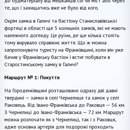
до будматеріалу від мешканців сіл чи міст або через
те, що і захищатись вже не було від кого.
Окрім замка в Галичі та бастіону Станиславівської
фортеці в області ще 5 колишніх замків, які не мають
належного догляду. Це руїни, де ще кілька століть
тому вирувало справжнє життя. Що ж можна
запропонувати туристу на Франківщині, коли він уже
бачив у Франківську бастіон і встиг побувати в
Старостинському замку в Галичі?
Маршрут № 1: Покуття
На Городенківщині розташовано одразу дві давні
твердині — замки в селі Чернелиця та замок у селі
Раковець. Від Івано-Франківська до Раковця — 56 км.
З Чернелиці до Івано-Франківська — 72 км. Маршрут
можна розпочати як з Чернелиці, так і з Раковця,
адже основна артерія для подорожі проходить