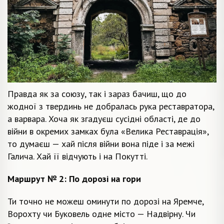
Правда як за союзу, так і зараз бачиш, що до
жодної з твердинь не добралась рука реставратора,
а варвара. Хоча як згадуєш сусідні області, де до
війни в окремих замках була «Велика Реставрація»,
то думаєш — хай після війни вона піде і за межі
Галича. Хай її відчують і на Покутті.
Маршрут № 2: По дорозі на гори
Ти точно не можеш оминути по дорозі на Яремче,
Ворохту чи Буковель одне місто — Надвірну. Чи