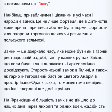
з посиланням на “
Галку
“.
Найбільш привабливими і цікавими в усі часи і
народи є замки. Це не лише фортеця, де в дитинстві
жили принц і принцеса або де були тюрми, форпости
для охорони торгового шляху чи резиденція
польського вельможі.
Замки — це дзеркало часу, яке може бути як в гарній
реставрованій оздобі, так і у важких руїнах. Звісно,
що коли бачиш як відновлюють і археологічно
досліджують Старостинський замок в Галичі, а також
як гарно інтегрований бастіон Святого Андрія в
простір Івано-Франківська, то моментами не віриш,
що інші твердині ще досі в руїнах.
На Франківщині більшість замків не дійшло до
наших днів через лихоліття різних воєн, жадібність