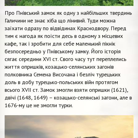
Про Пнівський замок як одну з найбільших твердинь
Галичини не знає хіба що лінивий. Туди можна
заїхати одразу по відвідинах Краснодвору. Перед
тим є нагода як поїсти десь в одному з місцевих
кафе, так і зробити для себе маленький пікнік
безпосередньо у Пнівському замку. Його історія
сягає середини XVI ст. Свого часу тут переплелись
життя опришків, козацько-селянських загонів
полковника Семена Височана і безліч турецьких
доль в добу турецько-польських війн протягом
всього XVII ст. Замок змогли взяти опришки (1621),
двічі (1648, 1649) – козацько-селянські загони, але в
1676-му це не змогли турки.