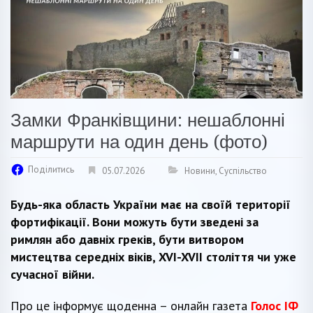
Замки Франківщини: нешаблонні
маршрути на один день (фото)
Поділитись
05.07.2026
Новини
,
Суспільство
Будь-яка область України має на своїй території
фортифікації. Вони можуть бути зведені за
римлян або давніх греків, бути витвором
мистецтва середніх віків, XVI-XVII століття чи уже
сучасної війни.
Про це інформує щоденна – онлайн газета
Голос ІФ