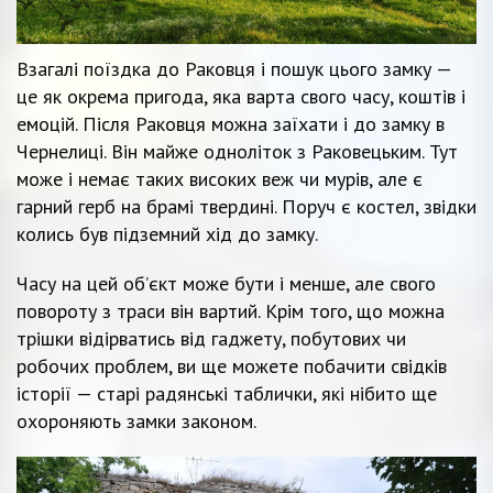
Взагалі поїздка до Раковця і пошук цього замку —
це як окрема пригода, яка варта свого часу, коштів і
емоцій. Після Раковця можна заїхати і до замку в
Чернелиці. Він майже одноліток з Раковецьким. Тут
може і немає таких високих веж чи мурів, але є
гарний герб на брамі твердині. Поруч є костел, звідки
колись був підземний хід до замку.
Часу на цей об’єкт може бути і менше, але свого
повороту з траси він вартий. Крім того, що можна
трішки відірватись від гаджету, побутових чи
робочих проблем, ви ще можете побачити свідків
історії — старі радянські таблички, які нібито ще
охороняють замки законом.