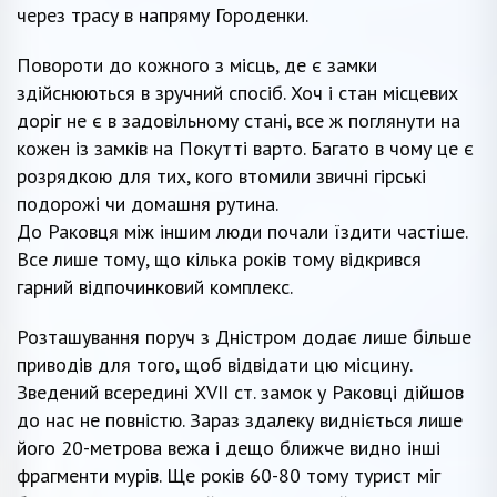
через трасу в напряму Городенки.
Повороти до кожного з місць, де є замки
здійснюються в зручний спосіб. Хоч і стан місцевих
доріг не є в задовільному стані, все ж поглянути на
кожен із замків на Покутті варто. Багато в чому це є
розрядкою для тих, кого втомили звичні гірські
подорожі чи домашня рутина.
До Раковця між іншим люди почали їздити частіше.
Все лише тому, що кілька років тому відкрився
гарний відпочинковий комплекс.
Розташування поруч з Дністром додає лише більше
приводів для того, щоб відвідати цю місцину.
Зведений всередині XVII ст. замок у Раковці дійшов
до нас не повністю. Зараз здалеку видніється лише
його 20-метрова вежа і дещо ближче видно інші
фрагменти мурів. Ще років 60-80 тому турист міг