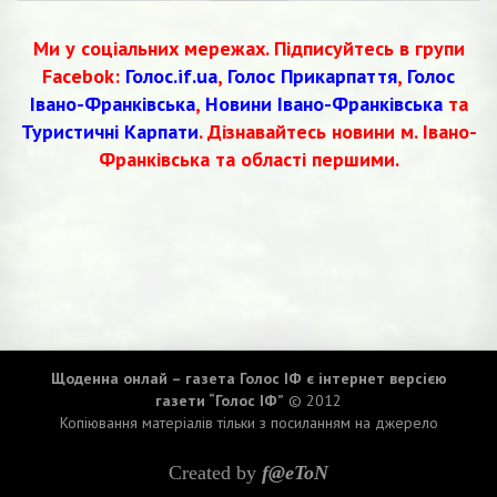
Ми у соціальних мережах. Підписуйтесь в групи
Facebok:
Голос.if.ua
,
Голос Прикарпаття
,
Голос
Івано-Франківська
,
Новини Івано-Франківська
та
Туристичні Карпати
. Дізнавайтесь новини м. Івано-
Франківська та області першими.
Щоденна онлай – газета Голос ІФ є інтернет версією
газети “Голос ІФ”
© 2012
Копіювання матеріалів тільки з посиланням на джерело
Created by
f@eToN