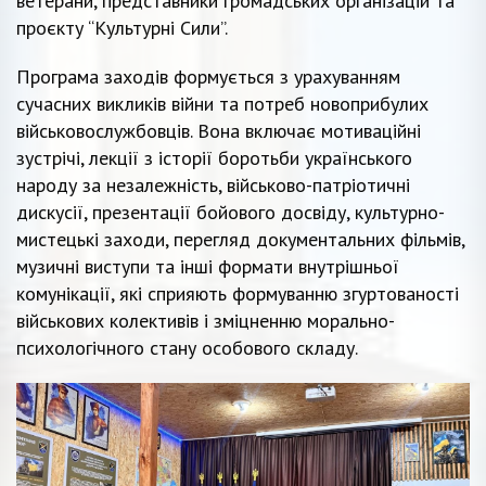
ветерани, представники громадських організацій та
проєкту “Культурні Сили”.
Програма заходів формується з урахуванням
сучасних викликів війни та потреб новоприбулих
військовослужбовців. Вона включає мотиваційні
зустрічі, лекції з історії боротьби українського
народу за незалежність, військово-патріотичні
дискусії, презентації бойового досвіду, культурно-
мистецькі заходи, перегляд документальних фільмів,
музичні виступи та інші формати внутрішньої
комунікації, які сприяють формуванню згуртованості
військових колективів і зміцненню морально-
психологічного стану особового складу.