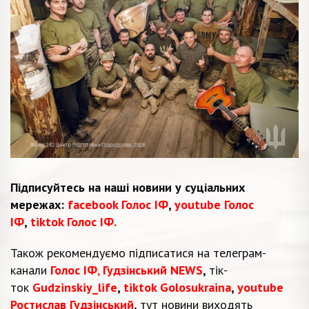
Підписуйтесь на наші новини у суціальних
мережах:
facebook Голос ІФ
,
youtube Голос
ІФ
,
tiktok Голос ІФ.
Також рекомендуємо підписатися на телеграм-
канали
Голос ІФ
,
Гудзінський NEWS
,
тік-
ток
Gudzinskiy_life
,
tiktok Golosukraina
,
youtube
Ростислав Гудзінський
,
тут новини виходять