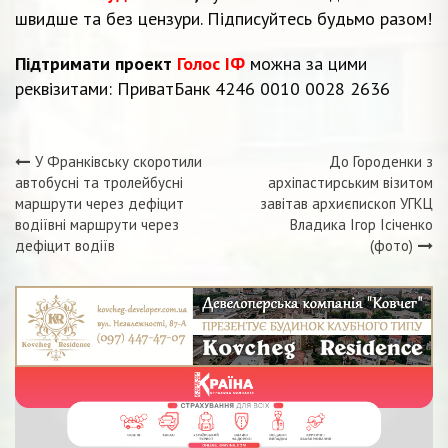
швидше та без цензури. Підписуйтесь будьмо разом!
Підтримати проект
Голос ІФ
можна за цими
реквізитами: ПриватБанк 4246 0010 0028 2636
У Франківську скоротили
До Городенки з
Навігація
автобусні та тролейбусні
архіпастирським візитом
маршрути через дефіцит
завітав архиєпископ УГКЦ
записів
водіївні маршрути через
Владика Ігор Ісіченко
дефіцит водіїв
(фото)