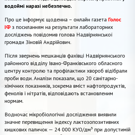
водоймі наразі небезпечно.
Про це інформує щоденна – онлайн газета
Голос
ІФ
з посиланням на результати лабораторних
досліджень повідомив голова Надвірнянської
громади Зіновій Андрійович.
Після звернень мешканців фахівці Надвірнянського
районного відділу Івано-Франківського обласного
центру контролю та профілактики хвороб відібрали
проби води. Аналізи показали, що 20 санітарно-
хімічних показників, зокрема вміст нафтопродуктів,
фенолів і нітратів, відповідають встановленим
нормам.
Водночас мікробіологічні дослідження виявили
значне перевищення індексу лактозопозитивних
кишкових паличок — 24 000 КУО/дм³ при допустимій