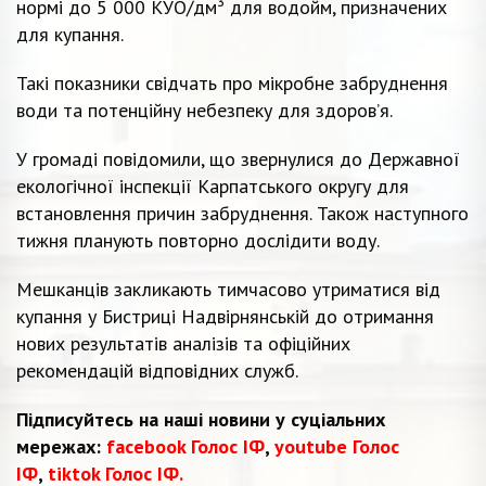
нормі до 5 000 КУО/дм³ для водойм, призначених
для купання.
Такі показники свідчать про мікробне забруднення
води та потенційну небезпеку для здоров’я.
У громаді повідомили, що звернулися до Державної
екологічної інспекції Карпатського округу для
встановлення причин забруднення. Також наступного
тижня планують повторно дослідити воду.
Мешканців закликають тимчасово утриматися від
купання у Бистриці Надвірнянській до отримання
нових результатів аналізів та офіційних
рекомендацій відповідних служб.
Підписуйтесь на наші новини у суціальних
мережах:
facebook Голос ІФ
,
youtube Голос
ІФ
,
tiktok Голос ІФ.