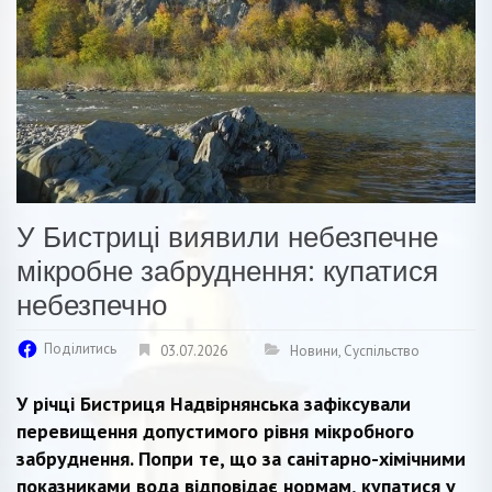
У Бистриці виявили небезпечне
мікробне забруднення: купатися
небезпечно
Поділитись
03.07.2026
Новини
,
Суспільство
У річці Бистриця Надвірнянська зафіксували
перевищення допустимого рівня мікробного
забруднення. Попри те, що за санітарно-хімічними
показниками вода відповідає нормам, купатися у