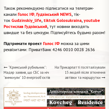
Також рекомендуємо підписатися на телеграм-
канали
Голос ІФ
,
Гудзінський NEWS
,
тік-
ток
Gudzinskiy_life
,
tiktok Golosukraina
,
youtube
Ростислав Гудзінський
,
тут новини виходять
швидше та без цензури. Підписуйтесь будьмо разом!
Підтримати проект
Голос ІФ
можна за цими
реквізитами: ПриватБанк 4246 0010 0028 2636
“Кримський рубильник”:
На Прикарпатті госпіталізували
Навігація
Мадяр заявив, що СБС за ніч
15 людей після зіткнення
“вимкнули” 10 енергооб’єктів
автівки та маршрутки
записів