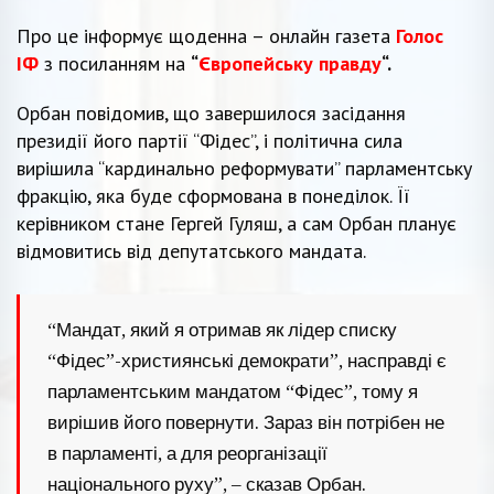
Про це інформує щоденна – онлайн газета
Голос
ІФ
з посиланням на
“
Європейську правду
“.
Орбан повідомив, що завершилося засідання
президії його партії “Фідес”, і політична сила
вирішила “кардинально реформувати” парламентську
фракцію, яка буде сформована в понеділок. Її
керівником стане Гергей Гуляш, а сам Орбан планує
відмовитись від депутатського мандата.
“Мандат, який я отримав як лідер списку
“Фідес”-християнські демократи”, насправді є
парламентським мандатом “Фідес”, тому я
вирішив його повернути. Зараз він потрібен не
в парламенті, а для реорганізації
національного руху”, – сказав Орбан.