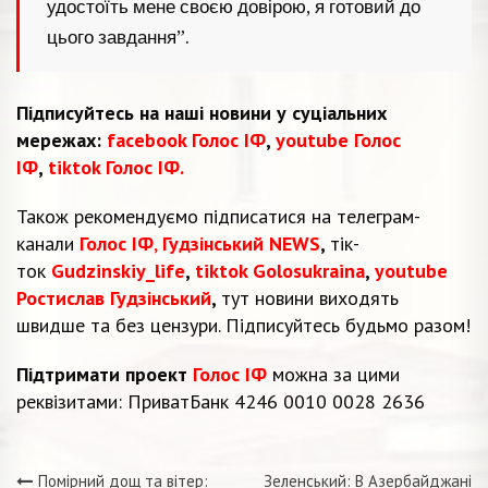
удостоїть мене своєю довірою, я готовий до
цього завдання”.
Підписуйтесь на наші новини у суціальних
мережах:
facebook Голос ІФ
,
youtube Голос
ІФ
,
tiktok Голос ІФ.
Також рекомендуємо підписатися на телеграм-
канали
Голос ІФ
,
Гудзінський NEWS
,
тік-
ток
Gudzinskiy_life
,
tiktok Golosukraina
,
youtube
Ростислав Гудзінський
,
тут новини виходять
швидше та без цензури. Підписуйтесь будьмо разом!
Підтримати проект
Голос ІФ
можна за цими
реквізитами: ПриватБанк 4246 0010 0028 2636
Помірний дощ та вітер:
Зеленський: В Азербайджані