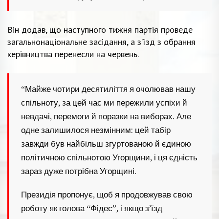
Він додав, що наступного тижня партія проведе
загальнонаціональне засідання, а з’їзд з обрання
керівництва перенесли на червень.
“Майже чотири десятиліття я очолював нашу
спільноту, за цей час ми пережили успіхи й
невдачі, перемоги й поразки на виборах. Але
одне залишилося незмінним: цей табір
завжди був найбільш згуртованою й єдиною
політичною спільнотою Угорщини, і ця єдність
зараз дуже потрібна Угорщині.
Президія пропонує, щоб я продовжував свою
роботу як голова “Фідес”, і якщо з’їзд