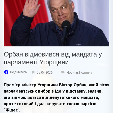
Орбан відмовився від мандата у
парламенті Угорщини
Поділитись
25.04.2026
Новини
,
Політика
Прем’єр-міністр Угорщини Віктор Орбан, який після
парламентських виборів іде у відставку, заявив,
що відмовляється від депутатського мандата,
проте готовий і далі керувати своєю партією
“Фідес”.