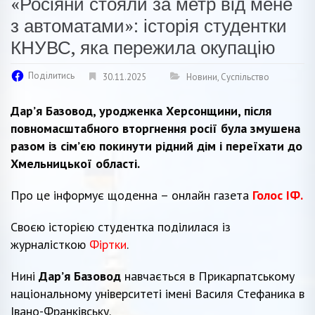
«Росіяни стояли за метр від мене
з автоматами»: історія студентки
КНУВС, яка пережила окупацію
Поділитись
30.11.2025
Новини
,
Суспільство
Дар’я Базовод, уродженка Херсонщини, після
повномасштабного вторгнення росії була змушена
разом із сім’єю покинути рідний дім і переїхати до
Хмельницької області.
Про це інформує щоденна – онлайн газета
Голос ІФ.
Своєю історією студентка поділилася із
журналісткою
Фіртки
.
Нині
Дар’я Базовод
навчається в Прикарпатському
національному університеті імені Василя Стефаника в
Івано-Франківську.