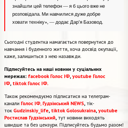
знайшли цей телефон — я б цього вже не
розповідала. Ми навчилися дуже добре
ховати техніку», — додає Дар’я Базовод.
Сьогодні студентка намагається повернутися до
навчання і буденного життя, хоча досвід окупації,
каже, залишиться з нею назавжди.
Підписуйтесь на наші новини у суціальних
мережах:
facebook Голос ІФ
,
youtube Голос
ІФ
,
tiktok Голос ІФ.
Також рекомендуємо підписатися на телеграм-
канали
Голос ІФ
,
Гудзінський NEWS
,
тік-
ток
Gudzinskiy_life
,
tiktok Golosukraina
,
youtube
Ростислав Гудзінський
,
тут новини виходять
швидше та без цензури. Підписуйтесь будьмо разом!