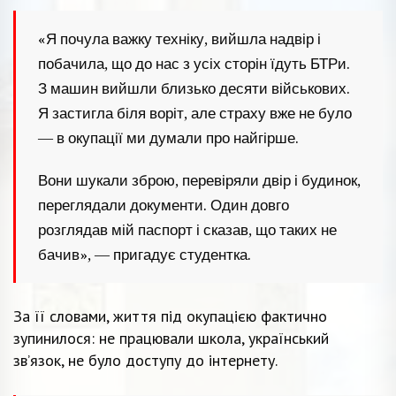
«Я почула важку техніку, вийшла надвір і
побачила, що до нас з усіх сторін їдуть БТРи.
З машин вийшли близько десяти військових.
Я застигла біля воріт, але страху вже не було
— в окупації ми думали про найгірше.
Вони шукали зброю, перевіряли двір і будинок,
переглядали документи. Один довго
розглядав мій паспорт і сказав, що таких не
бачив», — пригадує студентка.
За її словами, життя під окупацією фактично
зупинилося: не працювали школа, український
зв’язок, не було доступу до інтернету.