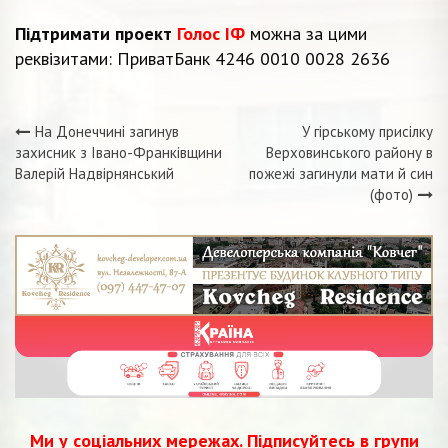
Підтримати проект
Голос ІФ
можна за цими
реквізитами: ПриватБанк 4246 0010 0028 2636
На Донеччині загинув
У гірському присілку
Навігація
захисник з Івано-Франківщини
Верховинського району в
Валерій Надвірнянський
пожежі загинули мати й син
записів
(фото)
Ми у соціальних мережах. Підписуйтесь в групи