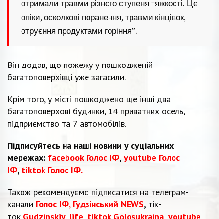
отримали травми різного ступеня тяжкості. Це
опіки, осколкові поранення, травми кінцівок,
отруєння продуктами горіння”.
Він додав, що пожежу у пошкодженій
багатоповерхівці уже загасили.
Крім того, у місті пошкоджено ще інші два
багатоповерхові будинки, 14 приватних осель,
підприємство та 7 автомобілів.
Підписуйтесь на наші новини у суціальних
мережах:
facebook Голос ІФ
,
youtube Голос
ІФ
,
tiktok Голос ІФ.
Також рекомендуємо підписатися на телеграм-
канали
Голос ІФ
,
Гудзінський NEWS
,
тік-
ток
Gudzinskiy_life
,
tiktok Golosukraina
,
youtube