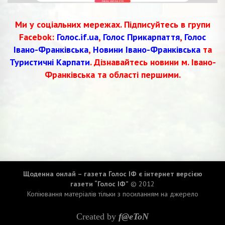
Ми у соціальних мережах. Підписуйтесь в групи
Facebok:
Голос.if.ua
,
Голос Прикарпаття
,
Голос
Івано-Франківська
,
Новини Івано-Франківська
та
Туристичні Карпати
. Дізнавайтесь новини м. Івано-
Франківська та області першими.
Щоденна онлай – газета Голос ІФ є інтернет версією
газети “Голос ІФ”
© 2012
Копіювання матеріалів тільки з посиланням на джерело
Created by
f@eToN