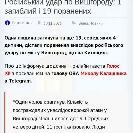
Російський удар по Вишгороду: 1
загиблий і 19 поранених
Поділитись
30.11.2025
Війна
,
Новини
Одна людина загинула та ще 19, серед яких 4
дитини, дістали поранення внаслідок російського
удару по місту Вишгород, що на Київщині.
Про це інформує щоденна – онлайн газета
Голос
ІФ
з посиланням на
голову ОВА
Миколу Калашника
в Telegram.
“Один чоловік загинув. Кількість
постраждалих унаслідок ворожої атаки у
Вишгороді збільшилася до 19. Серед них
четверо дітей. 11 госпіталізовано. Люди