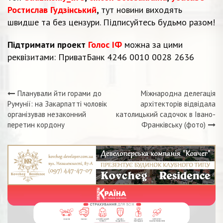
Ростислав Гудзінський
,
тут новини виходять
швидше та без цензури. Підписуйтесь будьмо разом!
Підтримати проект
Голос ІФ
можна за цими
реквізитами: ПриватБанк 4246 0010 0028 2636
Планували йти горами до
Міжнародна делегація
Навігація
Румунії: на Закарпатті чоловік
архітекторів відвідала
організував незаконний
католицький садочок в Івано-
записів
перетин кордону
Франківську (фото)