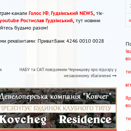
еграм-канали
Голос ІФ
,
Гудзінський NEWS
,
тік-
youtube Ростислав Гудзінський
,
тут новини
уйтесь будьмо разом!
ми реквізитами: ПриватБанк 4246 0010 0028
П
Ів
во
х
НАБУ та САП повідомили Чернишову про підозру у
ти
незаконному збагаченні
ві
Яр
во
ти