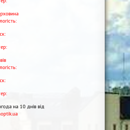
тер:
рховина
логість:
ск:
тер:
вів
логість:
ск:
тер:
года на 10 днів від
noptik.ua