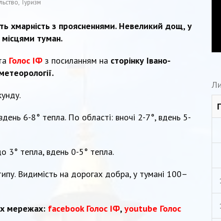
льство
,
Туризм
ть хмарність з проясненнями. Невеликий дощ, у
і місцями туман.
ета
Голос ІФ
з посиланням на
сторінку Івано-
метеорології.
Ли
кунду.
вдень 6-8° тепла. По області: вночі 2-7°, вдень 5-
до 3° тепла, вдень 0-5° тепла.
ипу. Видимість на дорогах добра, у тумані 100–
их мережах:
facebook Голос ІФ
,
youtube Голос