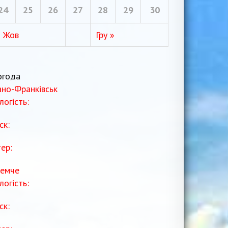
24
25
26
27
28
29
30
« Жов
Гру »
огода
ано-Франківськ
логість:
ск:
тер:
емче
логість:
ск: