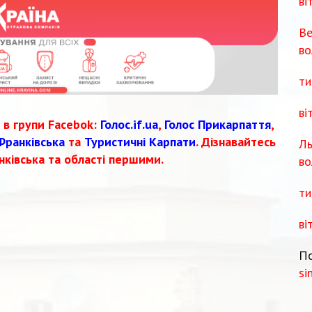
ві
Ве
во
ти
ві
 в групи Facebok:
Голос.if.ua
,
Голос Прикарпаття
,
Франківська
та
Туристичні Карпати
. Дізнавайтесь
Ль
нківська та області першими.
во
ти
ві
По
si