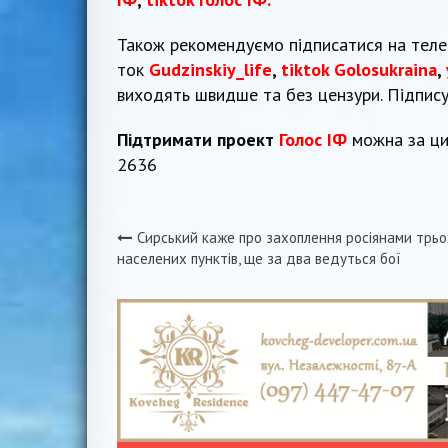
Також рекомендуємо підписатися на тел
ток
Gudzinskiy_life
,
tiktok Golosukraina
,
виходять швидше та без цензури. Підпис
Підтримати проект
Голос ІФ
можна за ци
2636
Сирський каже про захоплення росіянами трьо
Навігація
населених пунктів, ще за два ведуться бої
записів