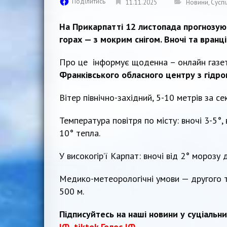
Поділитись
11.11.2025
Новини
,
Суспі
На Прикарпатті 12 листопада прогнозую
горах — з мокрим снігом. Вночі та вранц
Про це інформує щоденна – онлайн газ
Франківського обласного центру з гідро
Вітер північно-західний, 5-10 метрів за се
Температура повітря по місту: вночі 3-5°, 
10° тепла.
У високогір’ї Карпат: вночі від 2° морозу 
Медико-метеорологічні умови — другого т
500 м.
Підписуйтесь на наші новини у суціальн
ІФ
,
tiktok Голос ІФ.